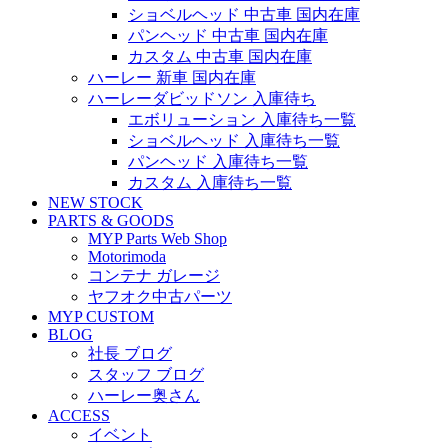
ショベルヘッド 中古車 国内在庫
パンヘッド 中古車 国内在庫
カスタム 中古車 国内在庫
ハーレー 新車 国内在庫
ハーレーダビッドソン 入庫待ち
エボリューション 入庫待ち一覧
ショベルヘッド 入庫待ち一覧
パンヘッド 入庫待ち一覧
カスタム 入庫待ち一覧
NEW STOCK
PARTS & GOODS
MYP Parts Web Shop
Motorimoda
コンテナ ガレージ
ヤフオク中古パーツ
MYP CUSTOM
BLOG
社長 ブログ
スタッフ ブログ
ハーレー奥さん
ACCESS
イベント