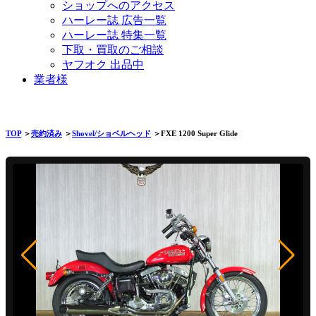
ショップへのアクセス
ハーレー誌 広告一覧
ハーレー誌 特集一覧
下取・買取のご相談
ヤフオク 出品中
業者様
TOP
＞
売約済み
＞
Shovel/ショベルヘッド
＞FXE 1200 Super Glide