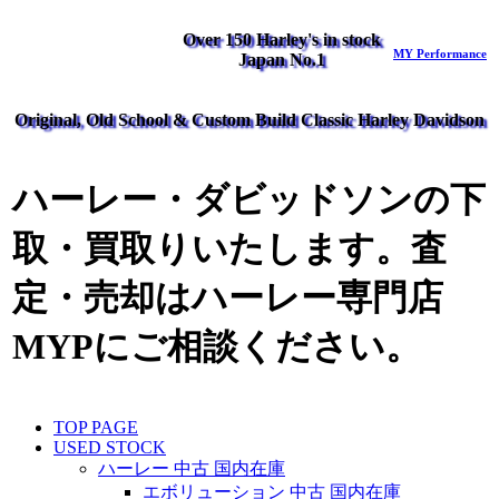
Over 150 Harley's in stock
MY Performance
Japan No.1
Original, Old School & Custom Build Classic Harley Davidson
ハーレー・ダビッドソンの下
取・買取りいたします。査
定・売却はハーレー専門店
MYPにご相談ください。
TOP PAGE
USED STOCK
ハーレー 中古 国内在庫
エボリューション 中古 国内在庫