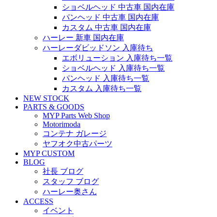
ショベルヘッド 中古車 国内在庫
パンヘッド 中古車 国内在庫
カスタム 中古車 国内在庫
ハーレー 新車 国内在庫
ハーレーダビッドソン 入庫待ち
エボリューション 入庫待ち一覧
ショベルヘッド 入庫待ち一覧
パンヘッド 入庫待ち一覧
カスタム 入庫待ち一覧
NEW STOCK
PARTS & GOODS
MYP Parts Web Shop
Motorimoda
コンテナ ガレージ
ヤフオク中古パーツ
MYP CUSTOM
BLOG
社長 ブログ
スタッフ ブログ
ハーレー奥さん
ACCESS
イベント