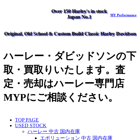
Over 150 Harley's in stock
MY Performance
Japan No.1
Original, Old School & Custom Build Classic Harley Davidson
ハーレー・ダビッドソンの下
取・買取りいたします。査
定・売却はハーレー専門店
MYPにご相談ください。
TOP PAGE
USED STOCK
ハーレー 中古 国内在庫
エボリューション 中古 国内在庫