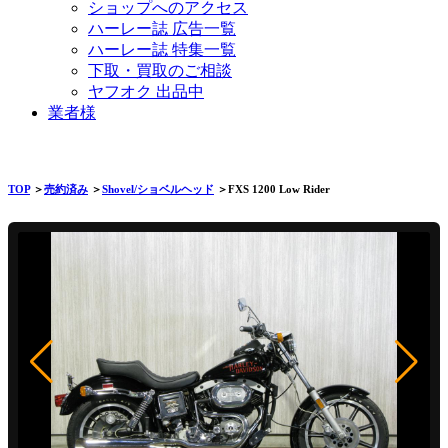
ショップへのアクセス
ハーレー誌 広告一覧
ハーレー誌 特集一覧
下取・買取のご相談
ヤフオク 出品中
業者様
TOP
＞
売約済み
＞
Shovel/ショベルヘッド
＞FXS 1200 Low Rider