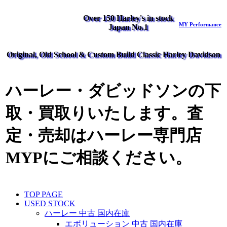
Over 150 Harley's in stock
MY Performance
Japan No.1
Original, Old School & Custom Build Classic Harley Davidson
ハーレー・ダビッドソンの下
取・買取りいたします。査
定・売却はハーレー専門店
MYPにご相談ください。
TOP PAGE
USED STOCK
ハーレー 中古 国内在庫
エボリューション 中古 国内在庫