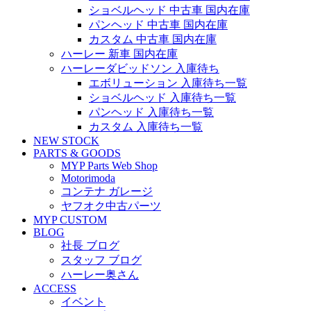
ショベルヘッド 中古車 国内在庫
パンヘッド 中古車 国内在庫
カスタム 中古車 国内在庫
ハーレー 新車 国内在庫
ハーレーダビッドソン 入庫待ち
エボリューション 入庫待ち一覧
ショベルヘッド 入庫待ち一覧
パンヘッド 入庫待ち一覧
カスタム 入庫待ち一覧
NEW STOCK
PARTS & GOODS
MYP Parts Web Shop
Motorimoda
コンテナ ガレージ
ヤフオク中古パーツ
MYP CUSTOM
BLOG
社長 ブログ
スタッフ ブログ
ハーレー奥さん
ACCESS
イベント