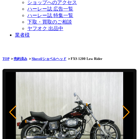
ショップへのアクセス
ハーレー誌 広告一覧
ハーレー誌 特集一覧
下取・買取のご相談
ヤフオク 出品中
業者様
TOP
＞
売約済み
＞
Shovel/ショベルヘッド
＞FXS 1200 Low Rider