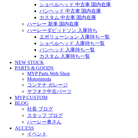
ショベルヘッド 中古車 国内在庫
パンヘッド 中古車 国内在庫
カスタム 中古車 国内在庫
ハーレー 新車 国内在庫
ハーレーダビッドソン 入庫待ち
エボリューション 入庫待ち一覧
ショベルヘッド 入庫待ち一覧
パンヘッド 入庫待ち一覧
カスタム 入庫待ち一覧
NEW STOCK
PARTS & GOODS
MYP Parts Web Shop
Motorimoda
コンテナ ガレージ
ヤフオク中古パーツ
MYP CUSTOM
BLOG
社長 ブログ
スタッフ ブログ
ハーレー奥さん
ACCESS
イベント