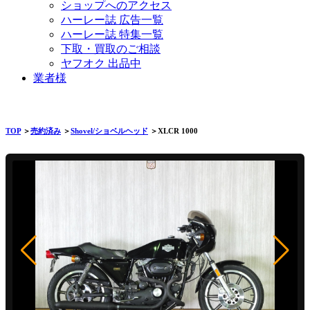
ショップへのアクセス
ハーレー誌 広告一覧
ハーレー誌 特集一覧
下取・買取のご相談
ヤフオク 出品中
業者様
TOP
＞
売約済み
＞
Shovel/ショベルヘッド
＞XLCR 1000