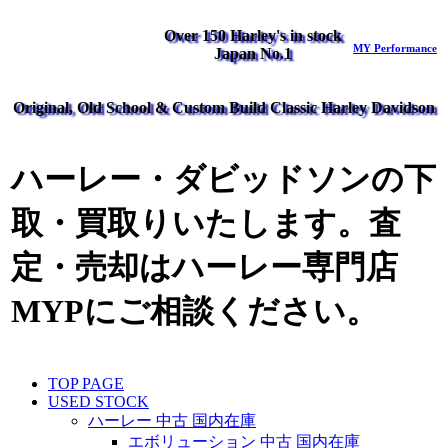
Over 150 Harley's in stock
MY Performance
Japan No.1
Original, Old School & Custom Build Classic Harley Davidson
ハーレー・ダビッドソンの下
取・買取りいたします。査
定・売却はハーレー専門店
MYPにご相談ください。
TOP PAGE
USED STOCK
ハーレー 中古 国内在庫
エボリューション 中古 国内在庫