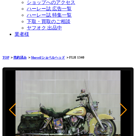
ショップへのアクセス
ハーレー誌 広告一覧
ハーレー誌 特集一覧
下取・買取のご相談
ヤフオク 出品中
業者様
TOP
＞
売約済み
＞
Shovel/ショベルヘッド
＞FLH 1340