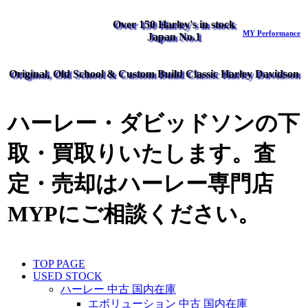
Over 150 Harley's in stock
MY Performance
Japan No.1
Original, Old School & Custom Build Classic Harley Davidson
ハーレー・ダビッドソンの下
取・買取りいたします。査
定・売却はハーレー専門店
MYPにご相談ください。
TOP PAGE
USED STOCK
ハーレー 中古 国内在庫
エボリューション 中古 国内在庫