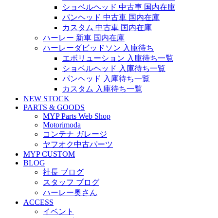
ショベルヘッド 中古車 国内在庫
パンヘッド 中古車 国内在庫
カスタム 中古車 国内在庫
ハーレー 新車 国内在庫
ハーレーダビッドソン 入庫待ち
エボリューション 入庫待ち一覧
ショベルヘッド 入庫待ち一覧
パンヘッド 入庫待ち一覧
カスタム 入庫待ち一覧
NEW STOCK
PARTS & GOODS
MYP Parts Web Shop
Motorimoda
コンテナ ガレージ
ヤフオク中古パーツ
MYP CUSTOM
BLOG
社長 ブログ
スタッフ ブログ
ハーレー奥さん
ACCESS
イベント