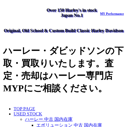
Over 150 Harley's in stock
MY Performance
Japan No.1
Original, Old School & Custom Build Classic Harley Davidson
ハーレー・ダビッドソンの下
取・買取りいたします。査
定・売却はハーレー専門店
MYPにご相談ください。
TOP PAGE
USED STOCK
ハーレー 中古 国内在庫
エボリューション 中古 国内在庫