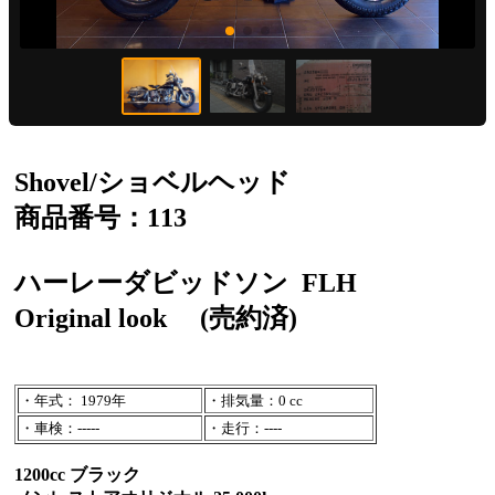
Shovel/ショベルヘッド
商品番号：113
ハーレーダビッドソン
FLH
Original look
(売約済)
・年式： 1979年
・排気量：0 cc
・車検：-----
・走行：----
1200cc ブラック