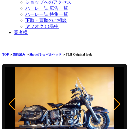
ショップへのアクセス
ハーレー誌 広告一覧
ハーレー誌 特集一覧
下取・買取のご相談
ヤフオク 出品中
業者様
TOP
＞
売約済み
＞
Shovel/ショベルヘッド
＞FLH Original look