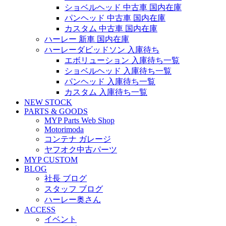
ショベルヘッド 中古車 国内在庫
パンヘッド 中古車 国内在庫
カスタム 中古車 国内在庫
ハーレー 新車 国内在庫
ハーレーダビッドソン 入庫待ち
エボリューション 入庫待ち一覧
ショベルヘッド 入庫待ち一覧
パンヘッド 入庫待ち一覧
カスタム 入庫待ち一覧
NEW STOCK
PARTS & GOODS
MYP Parts Web Shop
Motorimoda
コンテナ ガレージ
ヤフオク中古パーツ
MYP CUSTOM
BLOG
社長 ブログ
スタッフ ブログ
ハーレー奥さん
ACCESS
イベント