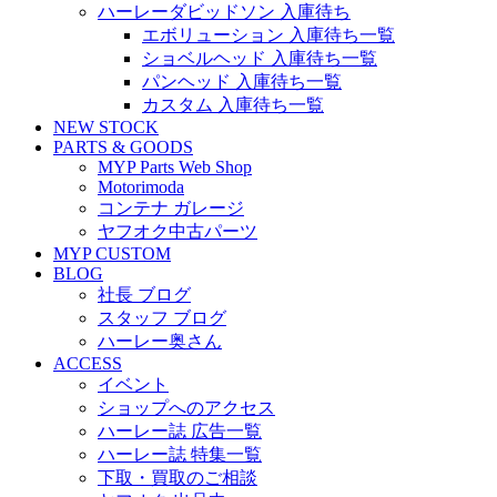
ハーレーダビッドソン 入庫待ち
エボリューション 入庫待ち一覧
ショベルヘッド 入庫待ち一覧
パンヘッド 入庫待ち一覧
カスタム 入庫待ち一覧
NEW STOCK
PARTS & GOODS
MYP Parts Web Shop
Motorimoda
コンテナ ガレージ
ヤフオク中古パーツ
MYP CUSTOM
BLOG
社長 ブログ
スタッフ ブログ
ハーレー奥さん
ACCESS
イベント
ショップへのアクセス
ハーレー誌 広告一覧
ハーレー誌 特集一覧
下取・買取のご相談