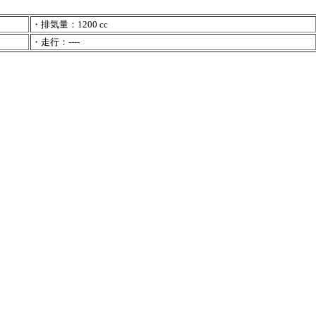
・排気量：1200 cc
・走行：----