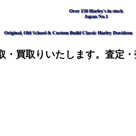
Over 150 Harley's in stock
Japan No.1
Original, Old School & Custom Build Classic Harley Davidson
取・買取りいたします。査定・