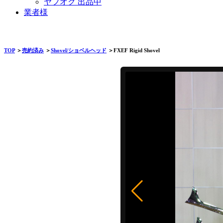
ヤフオク 出品中
業者様
TOP
＞
売約済み
＞
Shovel/ショベルヘッド
＞FXEF Rigid Shovel