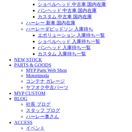
ショベルヘッド 中古車 国内在庫
パンヘッド 中古車 国内在庫
カスタム 中古車 国内在庫
ハーレー 新車 国内在庫
ハーレーダビッドソン 入庫待ち
エボリューション 入庫待ち一覧
ショベルヘッド 入庫待ち一覧
パンヘッド 入庫待ち一覧
カスタム 入庫待ち一覧
NEW STOCK
PARTS & GOODS
MYP Parts Web Shop
Motorimoda
コンテナ ガレージ
ヤフオク中古パーツ
MYP CUSTOM
BLOG
社長 ブログ
スタッフ ブログ
ハーレー奥さん
ACCESS
イベント