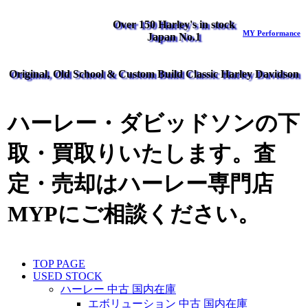
Over 150 Harley's in stock
MY Performance
Japan No.1
Original, Old School & Custom Build Classic Harley Davidson
ハーレー・ダビッドソンの下
取・買取りいたします。査
定・売却はハーレー専門店
MYPにご相談ください。
TOP PAGE
USED STOCK
ハーレー 中古 国内在庫
エボリューション 中古 国内在庫