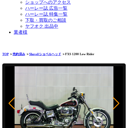
ショップへのアクセス
ハーレー誌 広告一覧
ハーレー誌 特集一覧
下取・買取のご相談
ヤフオク 出品中
業者様
TOP
＞
売約済み
＞
Shovel/ショベルヘッド
＞FXS 1200 Low Rider