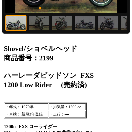
Shovel/ショベルヘッド
商品番号：2199
ハーレーダビッドソン
FXS
1200 Low Rider
(売約済)
・年式： 1979年
・排気量：1200 cc
・車検： 新規3年登録
・走行：----
1200cc FXS ローライダー