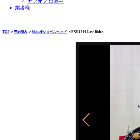
ヤフオク 出品中
業者様
TOP
＞
売約済み
＞
Shovel/ショベルヘッド
＞FXS 1340 Low Rider