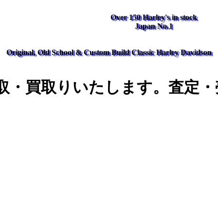
Over 150 Harley's in stock
Japan No.1
Original, Old School & Custom Build Classic Harley Davidson
取・買取りいたします。査定・