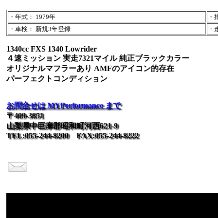
・年式： 1979年
・排
・車検： 新規3年登録
・走
1340cc FXS 1340 Lowrider
４速ミッション 実走7321マイル 純正ブラックカラー
オリジナルマフラーあり AMFのアイコン的存在
パーフェクトコンディション
お問合せは MYPerformance まで
〒409-3851
山梨県中巨摩郡昭和町河西621-9
TEL:055-244-8200 FAX:055-244-8222