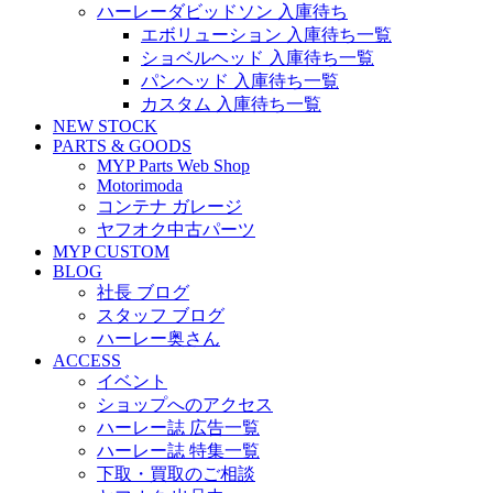
ハーレーダビッドソン 入庫待ち
エボリューション 入庫待ち一覧
ショベルヘッド 入庫待ち一覧
パンヘッド 入庫待ち一覧
カスタム 入庫待ち一覧
NEW STOCK
PARTS & GOODS
MYP Parts Web Shop
Motorimoda
コンテナ ガレージ
ヤフオク中古パーツ
MYP CUSTOM
BLOG
社長 ブログ
スタッフ ブログ
ハーレー奥さん
ACCESS
イベント
ショップへのアクセス
ハーレー誌 広告一覧
ハーレー誌 特集一覧
下取・買取のご相談