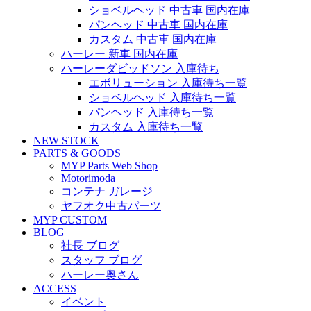
ショベルヘッド 中古車 国内在庫
パンヘッド 中古車 国内在庫
カスタム 中古車 国内在庫
ハーレー 新車 国内在庫
ハーレーダビッドソン 入庫待ち
エボリューション 入庫待ち一覧
ショベルヘッド 入庫待ち一覧
パンヘッド 入庫待ち一覧
カスタム 入庫待ち一覧
NEW STOCK
PARTS & GOODS
MYP Parts Web Shop
Motorimoda
コンテナ ガレージ
ヤフオク中古パーツ
MYP CUSTOM
BLOG
社長 ブログ
スタッフ ブログ
ハーレー奥さん
ACCESS
イベント