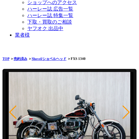
ショップへのアクセス
ハーレー誌 広告一覧
ハーレー誌 特集一覧
下取・買取のご相談
ヤフオク 出品中
業者様
TOP
＞
売約済み
＞
Shovel/ショベルヘッド
＞FXS 1340