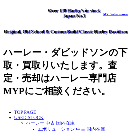
Over 150 Harley's in stock
MY Performance
Japan No.1
Original, Old School & Custom Build Classic Harley Davidson
ハーレー・ダビッドソンの下
取・買取りいたします。査
定・売却はハーレー専門店
MYPにご相談ください。
TOP PAGE
USED STOCK
ハーレー 中古 国内在庫
エボリューション 中古 国内在庫