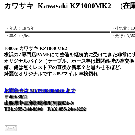
カワサキ
Kawasaki KZ1000MK2
(在庫
・年式： 1979年
・排気量：100
・車検： 切れ
・走行：3,352 
1000cc カワサキ KZ1000 Mk2
横浜のZ専門店PAMSにて整備を継続的に受けてきた非常に
オリジナルバイク（ケーブル、ホース等は機関維持の為交換
錆、傷は無くレストアの直後か新車？と思わせるほど、
綺麗なオリジナルです 3352マイル 車検切れ
お問合せは MYPerformance まで
〒409-3851
山梨県中巨摩郡昭和町河西621-9
TEL:055-244-8200 FAX:055-244-8222