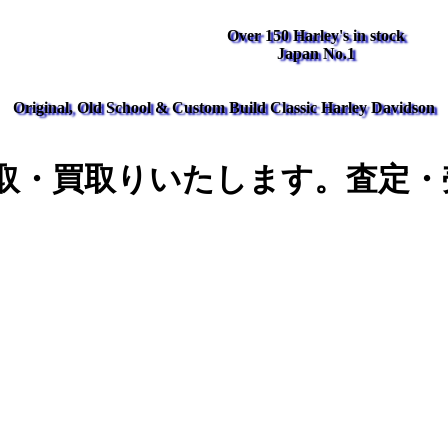
Over 150 Harley's in stock
Japan No.1
Original, Old School & Custom Build Classic Harley Davidson
取・買取りいたします。査定・