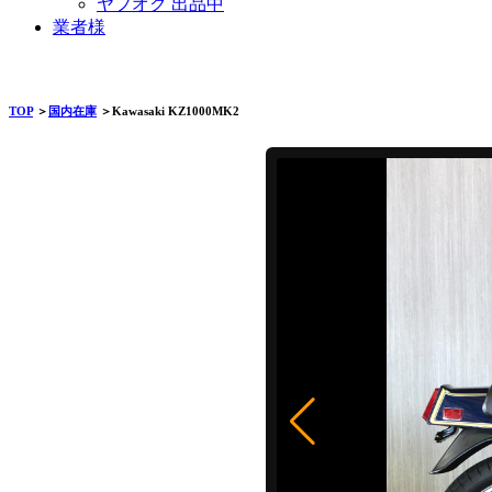
ヤフオク 出品中
業者様
TOP
＞
国内在庫
＞Kawasaki KZ1000MK2