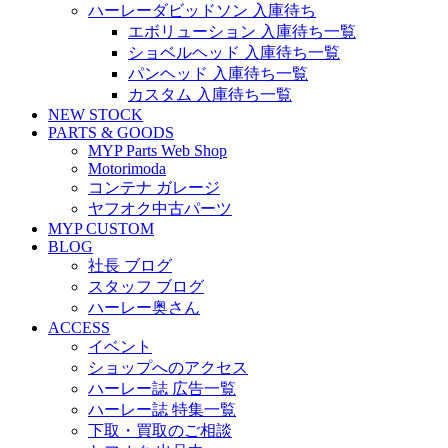
ハーレーダビッドソン 入庫待ち
エボリューション 入庫待ち一覧
ショベルヘッド 入庫待ち一覧
パンヘッド 入庫待ち一覧
カスタム 入庫待ち一覧
NEW STOCK
PARTS & GOODS
MYP Parts Web Shop
Motorimoda
コンテナ ガレージ
ヤフオク中古パーツ
MYP CUSTOM
BLOG
社長 ブログ
スタッフ ブログ
ハーレー奥さん
ACCESS
イベント
ショップへのアクセス
ハーレー誌 広告一覧
ハーレー誌 特集一覧
下取・買取のご相談