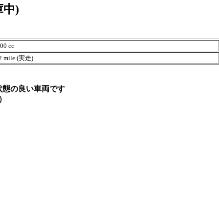
中)
0 cc
mile (実走)
状態の良い車両です
）