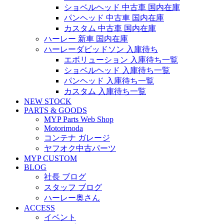
ショベルヘッド 中古車 国内在庫
パンヘッド 中古車 国内在庫
カスタム 中古車 国内在庫
ハーレー 新車 国内在庫
ハーレーダビッドソン 入庫待ち
エボリューション 入庫待ち一覧
ショベルヘッド 入庫待ち一覧
パンヘッド 入庫待ち一覧
カスタム 入庫待ち一覧
NEW STOCK
PARTS & GOODS
MYP Parts Web Shop
Motorimoda
コンテナ ガレージ
ヤフオク中古パーツ
MYP CUSTOM
BLOG
社長 ブログ
スタッフ ブログ
ハーレー奥さん
ACCESS
イベント