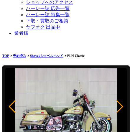
ショップへのアクセス
ハーレー誌 広告一覧
ハーレー誌 特集一覧
下取・買取のご相談
ヤフオク 出品中
業者様
TOP
＞
売約済み
＞
Shovel/ショベルヘッド
＞FLH Classic