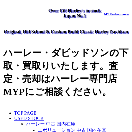
Over 150 Harley's in stock
MY Performance
Japan No.1
Original, Old School & Custom Build Classic Harley Davidson
ハーレー・ダビッドソンの下
取・買取りいたします。査
定・売却はハーレー専門店
MYPにご相談ください。
TOP PAGE
USED STOCK
ハーレー 中古 国内在庫
エボリューション 中古 国内在庫