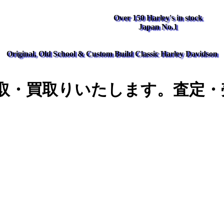
Over 150 Harley's in stock
Japan No.1
Original, Old School & Custom Build Classic Harley Davidson
取・買取りいたします。査定・