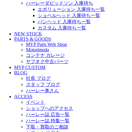
ハーレーダビッドソン 入庫待ち
エボリューション 入庫待ち一覧
ショベルヘッド 入庫待ち一覧
パンヘッド 入庫待ち一覧
カスタム 入庫待ち一覧
NEW STOCK
PARTS & GOODS
MYP Parts Web Shop
Motorimoda
コンテナ ガレージ
ヤフオク中古パーツ
MYP CUSTOM
BLOG
社長 ブログ
スタッフ ブログ
ハーレー奥さん
ACCESS
イベント
ショップへのアクセス
ハーレー誌 広告一覧
ハーレー誌 特集一覧
下取・買取のご相談