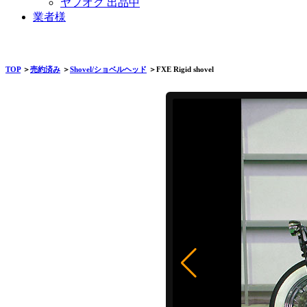
ヤフオク 出品中
業者様
TOP
＞
売約済み
＞
Shovel/ショベルヘッド
＞FXE Rigid shovel