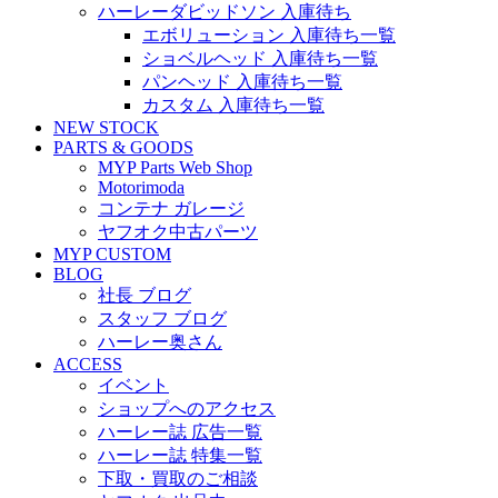
ハーレーダビッドソン 入庫待ち
エボリューション 入庫待ち一覧
ショベルヘッド 入庫待ち一覧
パンヘッド 入庫待ち一覧
カスタム 入庫待ち一覧
NEW STOCK
PARTS & GOODS
MYP Parts Web Shop
Motorimoda
コンテナ ガレージ
ヤフオク中古パーツ
MYP CUSTOM
BLOG
社長 ブログ
スタッフ ブログ
ハーレー奥さん
ACCESS
イベント
ショップへのアクセス
ハーレー誌 広告一覧
ハーレー誌 特集一覧
下取・買取のご相談