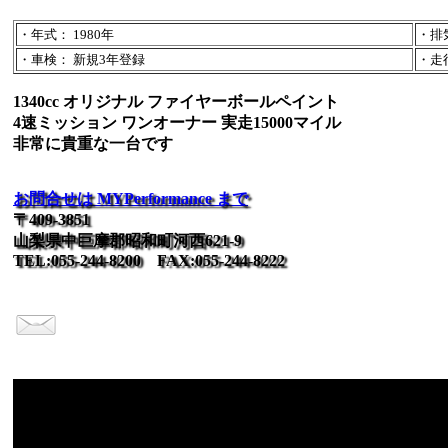
・年式： 1980年
・排気
・車検： 新規3年登録
・走行：
1340cc オリジナル ファイヤーボールペイント
4速ミッション ワンオーナー 実走15000マイル
非常に貴重な一台です
お問合せは MYPerformance まで
〒409-3851
山梨県中巨摩郡昭和町河西621-9
TEL:055-244-8200 FAX:055-244-8222