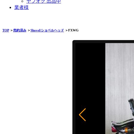
ヤフオク 出品中
業者様
TOP
＞
売約済み
＞
Shovel/ショベルヘッド
＞FXWG