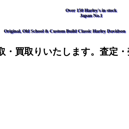
Over 150 Harley's in stock
Japan No.1
Original, Old School & Custom Build Classic Harley Davidson
取・買取りいたします。査定・