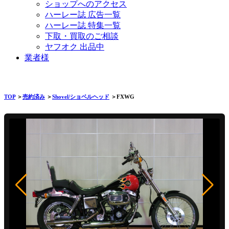
ショップへのアクセス
ハーレー誌 広告一覧
ハーレー誌 特集一覧
下取・買取のご相談
ヤフオク 出品中
業者様
TOP
＞
売約済み
＞
Shovel/ショベルヘッド
＞FXWG