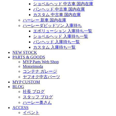
ショベルヘッド 中古車 国内在庫
パンヘッド 中古車 国内在庫
カスタム 中古車 国内在庫
ハーレー 新車 国内在庫
ハーレーダビッドソン 入庫待ち
エボリューション 入庫待ち一覧
ショベルヘッド 入庫待ち一覧
パンヘッド 入庫待ち一覧
カスタム 入庫待ち一覧
NEW STOCK
PARTS & GOODS
MYP Parts Web Shop
Motorimoda
コンテナ ガレージ
ヤフオク中古パーツ
MYP CUSTOM
BLOG
社長 ブログ
スタッフ ブログ
ハーレー奥さん
ACCESS
イベント