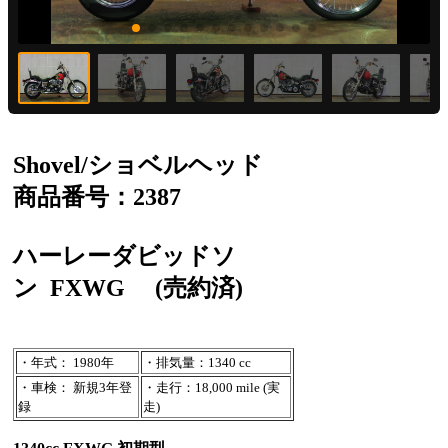
Shovel/ショベルヘッド
商品番号：2387
ハーレーダビッドソ
ン
FXWG
(売約済)
・年式： 1980年
・排気量：1340 cc
・車検： 新規3年登
・走行：18,000 mile (実
録
走)