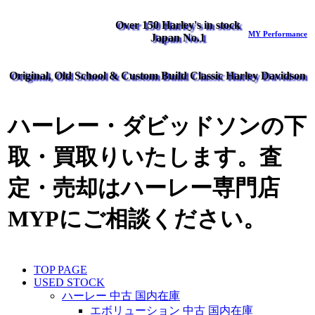
Over 150 Harley's in stock
MY Performance
Japan No.1
Original, Old School & Custom Build Classic Harley Davidson
ハーレー・ダビッドソンの下
取・買取りいたします。査
定・売却はハーレー専門店
MYPにご相談ください。
TOP PAGE
USED STOCK
ハーレー 中古 国内在庫
エボリューション 中古 国内在庫