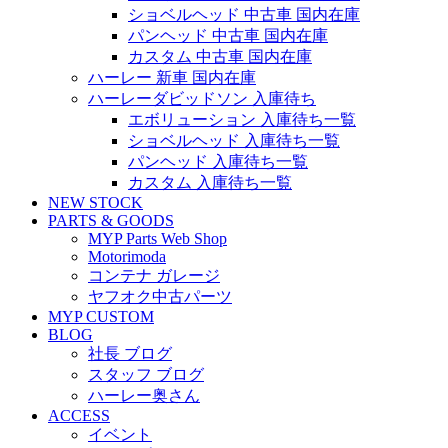
ショベルヘッド 中古車 国内在庫
パンヘッド 中古車 国内在庫
カスタム 中古車 国内在庫
ハーレー 新車 国内在庫
ハーレーダビッドソン 入庫待ち
エボリューション 入庫待ち一覧
ショベルヘッド 入庫待ち一覧
パンヘッド 入庫待ち一覧
カスタム 入庫待ち一覧
NEW STOCK
PARTS & GOODS
MYP Parts Web Shop
Motorimoda
コンテナ ガレージ
ヤフオク中古パーツ
MYP CUSTOM
BLOG
社長 ブログ
スタッフ ブログ
ハーレー奥さん
ACCESS
イベント