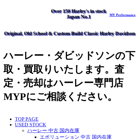
Over 150 Harley's in stock
MY Performance
Japan No.1
Original, Old School & Custom Build Classic Harley Davidson
ハーレー・ダビッドソンの下
取・買取りいたします。査
定・売却はハーレー専門店
MYPにご相談ください。
TOP PAGE
USED STOCK
ハーレー 中古 国内在庫
エボリューション 中古 国内在庫