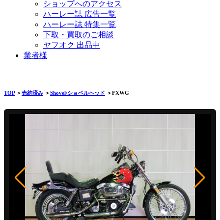
ショップへのアクセス
ハーレー誌 広告一覧
ハーレー誌 特集一覧
下取・買取のご相談
ヤフオク 出品中
業者様
TOP
＞
売約済み
＞
Shovel/ショベルヘッド
＞FXWG