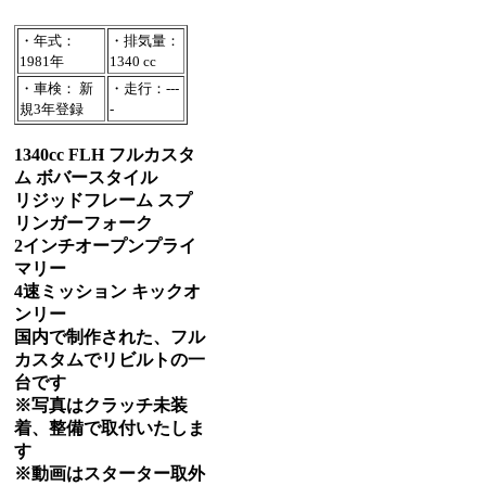
・年式：
・排気量：
1981年
1340 cc
・車検： 新
・走行：---
規3年登録
-
1340cc FLH フルカスタ
ム ボバースタイル
リジッドフレーム スプ
リンガーフォーク
2インチオープンプライ
マリー
4速ミッション キックオ
ンリー
国内で制作された、フル
カスタムでリビルトの一
台です
※写真はクラッチ未装
着、整備で取付いたしま
す
※動画はスターター取外