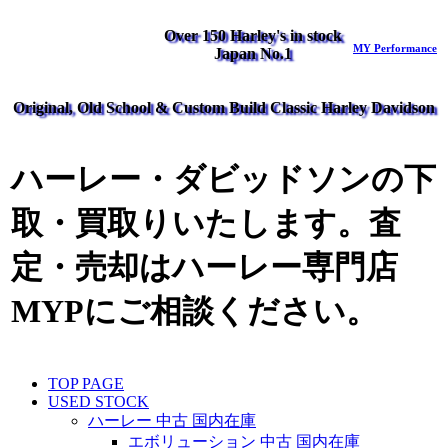
Over 150 Harley's in stock
MY Performance
Japan No.1
Original, Old School & Custom Build Classic Harley Davidson
ハーレー・ダビッドソンの下
取・買取りいたします。査
定・売却はハーレー専門店
MYPにご相談ください。
TOP PAGE
USED STOCK
ハーレー 中古 国内在庫
エボリューション 中古 国内在庫