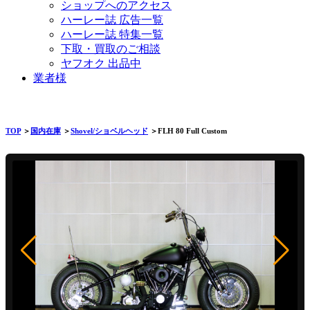
ショップへのアクセス
ハーレー誌 広告一覧
ハーレー誌 特集一覧
下取・買取のご相談
ヤフオク 出品中
業者様
TOP
＞
国内在庫
＞
Shovel/ショベルヘッド
＞FLH 80 Full Custom