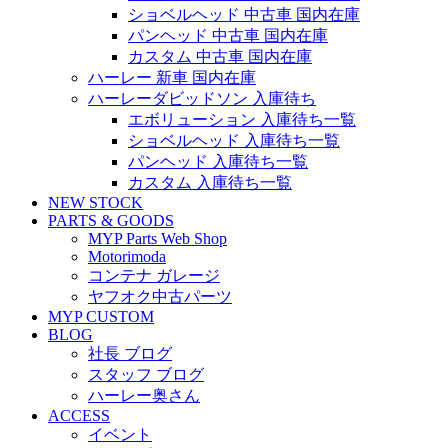
ショベルヘッド 中古車 国内在庫
パンヘッド 中古車 国内在庫
カスタム 中古車 国内在庫
ハーレー 新車 国内在庫
ハーレーダビッドソン 入庫待ち
エボリューション 入庫待ち一覧
ショベルヘッド 入庫待ち一覧
パンヘッド 入庫待ち一覧
カスタム 入庫待ち一覧
NEW STOCK
PARTS & GOODS
MYP Parts Web Shop
Motorimoda
コンテナ ガレージ
ヤフオク中古パーツ
MYP CUSTOM
BLOG
社長 ブログ
スタッフ ブログ
ハーレー奥さん
ACCESS
イベント