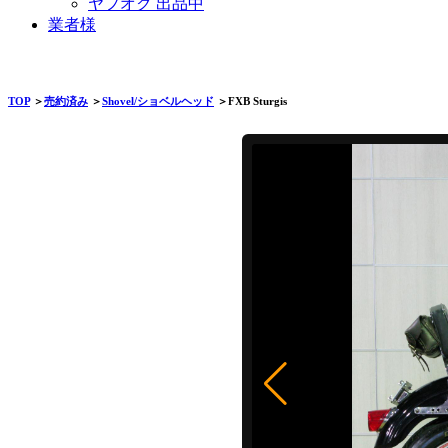
ヤフオク 出品中
業者様
TOP
＞
売約済み
＞
Shovel/ショベルヘッド
＞FXB Sturgis