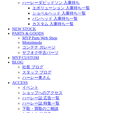
ハーレーダビッドソン 入庫待ち
エボリューション 入庫待ち一覧
ショベルヘッド 入庫待ち一覧
パンヘッド 入庫待ち一覧
カスタム 入庫待ち一覧
NEW STOCK
PARTS & GOODS
MYP Parts Web Shop
Motorimoda
コンテナ ガレージ
ヤフオク中古パーツ
MYP CUSTOM
BLOG
社長 ブログ
スタッフ ブログ
ハーレー奥さん
ACCESS
イベント
ショップへのアクセス
ハーレー誌 広告一覧
ハーレー誌 特集一覧
下取・買取のご相談