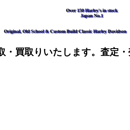
Over 150 Harley's in stock
Japan No.1
Original, Old School & Custom Build Classic Harley Davidson
取・買取りいたします。査定・