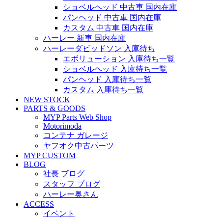
ショベルヘッド 中古車 国内在庫
パンヘッド 中古車 国内在庫
カスタム 中古車 国内在庫
ハーレー 新車 国内在庫
ハーレーダビッドソン 入庫待ち
エボリューション 入庫待ち一覧
ショベルヘッド 入庫待ち一覧
パンヘッド 入庫待ち一覧
カスタム 入庫待ち一覧
NEW STOCK
PARTS & GOODS
MYP Parts Web Shop
Motorimoda
コンテナ ガレージ
ヤフオク中古パーツ
MYP CUSTOM
BLOG
社長 ブログ
スタッフ ブログ
ハーレー奥さん
ACCESS
イベント