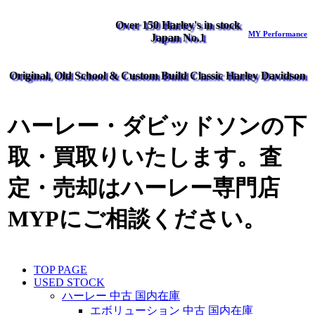
Over 150 Harley's in stock
MY Performance
Japan No.1
Original, Old School & Custom Build Classic Harley Davidson
ハーレー・ダビッドソンの下
取・買取りいたします。査
定・売却はハーレー専門店
MYPにご相談ください。
TOP PAGE
USED STOCK
ハーレー 中古 国内在庫
エボリューション 中古 国内在庫