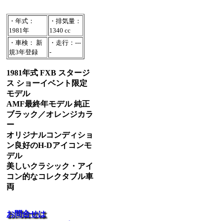
・年式：
・排気量：
1981年
1340 cc
・車検： 新
・走行：---
規3年登録
-
1981年式 FXB スタージ
ス ショーイベント限定
モデル
AMF最終年モデル 純正
ブラック／オレンジカラ
ー
オリジナルコンディショ
ン良好のH-Dアイコンモ
デル
美しいクラシック・アイ
コン的なコレクタブル車
両
お問合せは