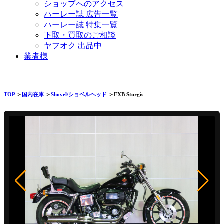
ショップへのアクセス
ハーレー誌 広告一覧
ハーレー誌 特集一覧
下取・買取のご相談
ヤフオク 出品中
業者様
TOP
＞
国内在庫
＞
Shovel/ショベルヘッド
＞FXB Sturgis