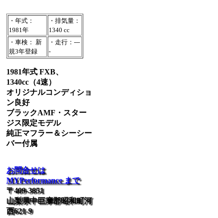
・年式：
・排気量：
1981年
1340 cc
・車検： 新
・走行：---
規3年登録
-
1981年式 FXB、
1340cc（4速）
オリジナルコンディショ
ン良好
ブラックAMF・スター
ジス限定モデル
純正マフラー＆シーシー
バー付属
お問合せは
MYPerformance まで
〒409-3851
山梨県中巨摩郡昭和町河
西621-9