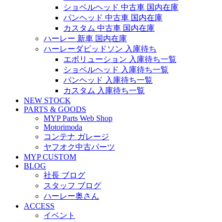
ショベルヘッド 中古車 国内在庫
パンヘッド 中古車 国内在庫
カスタム 中古車 国内在庫
ハーレー 新車 国内在庫
ハーレーダビッドソン 入庫待ち
エボリューション 入庫待ち一覧
ショベルヘッド 入庫待ち一覧
パンヘッド 入庫待ち一覧
カスタム 入庫待ち一覧
NEW STOCK
PARTS & GOODS
MYP Parts Web Shop
Motorimoda
コンテナ ガレージ
ヤフオク中古パーツ
MYP CUSTOM
BLOG
社長 ブログ
スタッフ ブログ
ハーレー奥さん
ACCESS
イベント