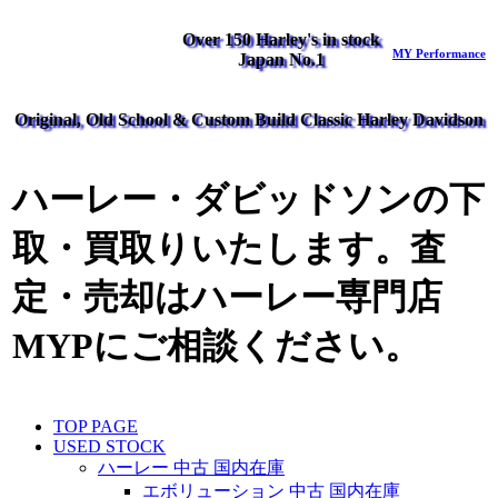
Over 150 Harley's in stock
MY Performance
Japan No.1
Original, Old School & Custom Build Classic Harley Davidson
ハーレー・ダビッドソンの下
取・買取りいたします。査
定・売却はハーレー専門店
MYPにご相談ください。
TOP PAGE
USED STOCK
ハーレー 中古 国内在庫
エボリューション 中古 国内在庫