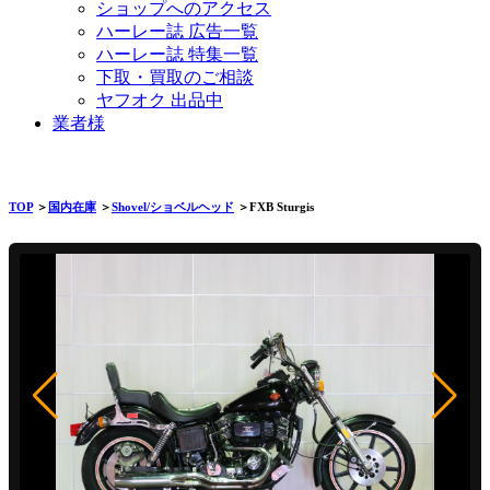
ショップへのアクセス
ハーレー誌 広告一覧
ハーレー誌 特集一覧
下取・買取のご相談
ヤフオク 出品中
業者様
TOP
＞
国内在庫
＞
Shovel/ショベルヘッド
＞FXB Sturgis