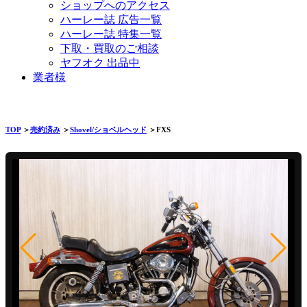
ショップへのアクセス
ハーレー誌 広告一覧
ハーレー誌 特集一覧
下取・買取のご相談
ヤフオク 出品中
業者様
TOP
＞
売約済み
＞
Shovel/ショベルヘッド
＞FXS