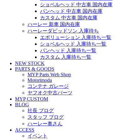
ショベルヘッド 中古車 国内在庫
パンヘッド 中古車 国内在庫
カスタム 中古車 国内在庫
ハーレー 新車 国内在庫
ハーレーダビッドソン 入庫待ち
エボリューション 入庫待ち一覧
ショベルヘッド 入庫待ち一覧
パンヘッド 入庫待ち一覧
カスタム 入庫待ち一覧
NEW STOCK
PARTS & GOODS
MYP Parts Web Shop
Motorimoda
コンテナ ガレージ
ヤフオク中古パーツ
MYP CUSTOM
BLOG
社長 ブログ
スタッフ ブログ
ハーレー奥さん
ACCESS
イベント