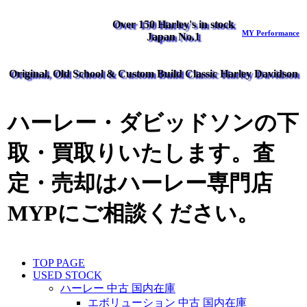
Over 150 Harley's in stock
MY Performance
Japan No.1
Original, Old School & Custom Build Classic Harley Davidson
ハーレー・ダビッドソンの下
取・買取りいたします。査
定・売却はハーレー専門店
MYPにご相談ください。
TOP PAGE
USED STOCK
ハーレー 中古 国内在庫
エボリューション 中古 国内在庫