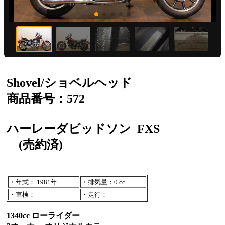
Shovel/ショベルヘッド
商品番号：572
ハーレーダビッドソン
FXS
(売約済)
・年式： 1981年
・排気量：0 cc
・車検：-----
・走行：----
1340cc ローライダー