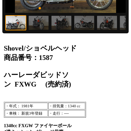
Shovel/ショベルヘッド
商品番号：1587
ハーレーダビッドソ
ン
FXWG
(売約済)
・年式： 1981年
・排気量：1340 cc
・車検： 新規3年登録
・走行：----
1340cc FXGW ファイヤーボール