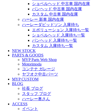
ショベルヘッド 中古車 国内在庫
パンヘッド 中古車 国内在庫
カスタム 中古車 国内在庫
ハーレー 新車 国内在庫
ハーレーダビッドソン 入庫待ち
エボリューション 入庫待ち一覧
ショベルヘッド 入庫待ち一覧
パンヘッド 入庫待ち一覧
カスタム 入庫待ち一覧
NEW STOCK
PARTS & GOODS
MYP Parts Web Shop
Motorimoda
コンテナ ガレージ
ヤフオク中古パーツ
MYP CUSTOM
BLOG
社長 ブログ
スタッフ ブログ
ハーレー奥さん
ACCESS
イベント