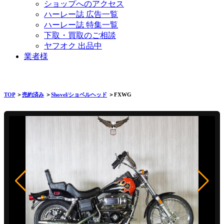
ショップへのアクセス
ハーレー誌 広告一覧
ハーレー誌 特集一覧
下取・買取のご相談
ヤフオク 出品中
業者様
TOP
＞
売約済み
＞
Shovel/ショベルヘッド
＞FXWG