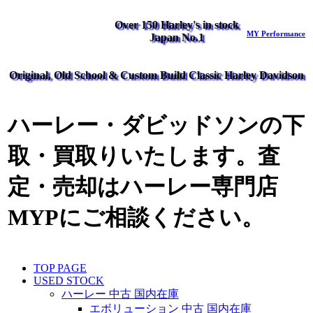
Over 150 Harley's in stock
MY Performance
Japan No.1
Original, Old School & Custom Build Classic Harley Davidson
ハーレー・ダビッドソンの下
取・買取りいたします。査
定・売却はハーレー専門店
MYPにご相談ください。
TOP PAGE
USED STOCK
ハーレー 中古 国内在庫
エボリューション 中古 国内在庫