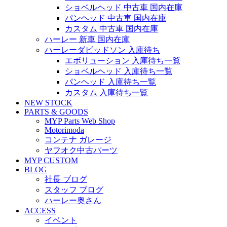
ショベルヘッド 中古車 国内在庫
パンヘッド 中古車 国内在庫
カスタム 中古車 国内在庫
ハーレー 新車 国内在庫
ハーレーダビッドソン 入庫待ち
エボリューション 入庫待ち一覧
ショベルヘッド 入庫待ち一覧
パンヘッド 入庫待ち一覧
カスタム 入庫待ち一覧
NEW STOCK
PARTS & GOODS
MYP Parts Web Shop
Motorimoda
コンテナ ガレージ
ヤフオク中古パーツ
MYP CUSTOM
BLOG
社長 ブログ
スタッフ ブログ
ハーレー奥さん
ACCESS
イベント