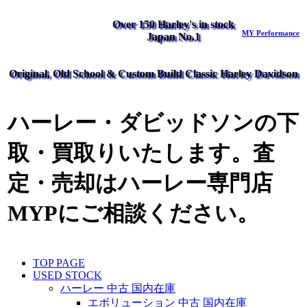
Over 150 Harley's in stock
MY Performance
Japan No.1
Original, Old School & Custom Build Classic Harley Davidson
ハーレー・ダビッドソンの下
取・買取りいたします。査
定・売却はハーレー専門店
MYPにご相談ください。
TOP PAGE
USED STOCK
ハーレー 中古 国内在庫
エボリューション 中古 国内在庫