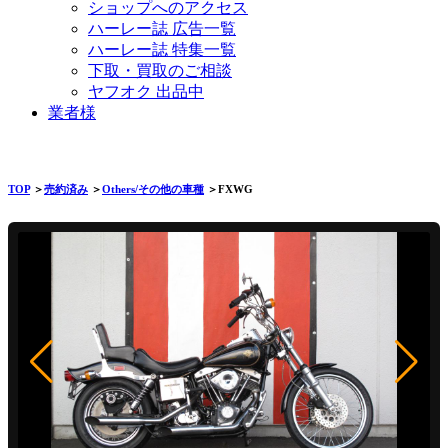
ショップへのアクセス
ハーレー誌 広告一覧
ハーレー誌 特集一覧
下取・買取のご相談
ヤフオク 出品中
業者様
TOP
＞
売約済み
＞
Others/その他の車種
＞FXWG