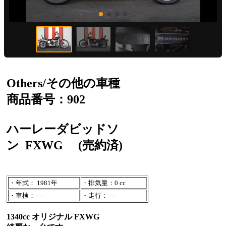
Others/その他の車種
商品番号：902
ハーレーダビッドソ
ン
FXWG
(売約済)
・年式： 1981年
・排気量：0 cc
・車検：-----
・走行：----
1340cc オリジナル FXWG