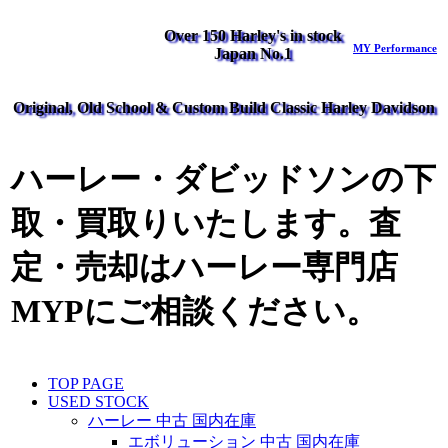
Over 150 Harley's in stock
MY Performance
Japan No.1
Original, Old School & Custom Build Classic Harley Davidson
ハーレー・ダビッドソンの下
取・買取りいたします。査
定・売却はハーレー専門店
MYPにご相談ください。
TOP PAGE
USED STOCK
ハーレー 中古 国内在庫
エボリューション 中古 国内在庫