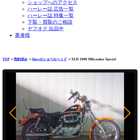
ショップへのアクセス
ハーレー誌 広告一覧
ハーレー誌 特集一覧
下取・買取のご相談
ヤフオク 出品中
業者様
TOP
＞
売約済み
＞
Shovel/ショベルヘッド
＞XLH 1000 Milwaukee Special