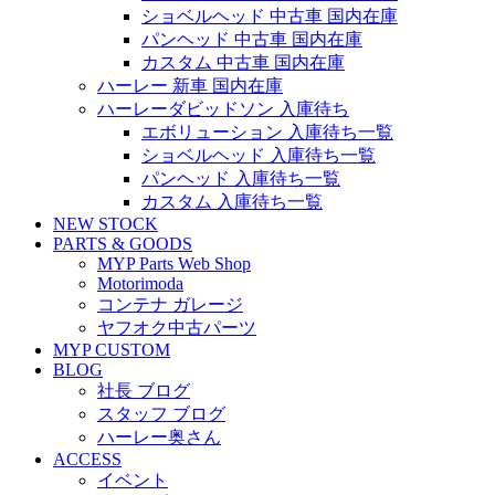
ショベルヘッド 中古車 国内在庫
パンヘッド 中古車 国内在庫
カスタム 中古車 国内在庫
ハーレー 新車 国内在庫
ハーレーダビッドソン 入庫待ち
エボリューション 入庫待ち一覧
ショベルヘッド 入庫待ち一覧
パンヘッド 入庫待ち一覧
カスタム 入庫待ち一覧
NEW STOCK
PARTS & GOODS
MYP Parts Web Shop
Motorimoda
コンテナ ガレージ
ヤフオク中古パーツ
MYP CUSTOM
BLOG
社長 ブログ
スタッフ ブログ
ハーレー奥さん
ACCESS
イベント