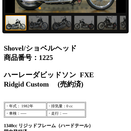
Shovel/ショベルヘッド
商品番号：1225
ハーレーダビッドソン
FXE
Ridgid Custom
(売約済)
・年式： 1982年
・排気量：0 cc
・車検：-----
・走行：----
1340cc リジッドフレーム（ハードテール）