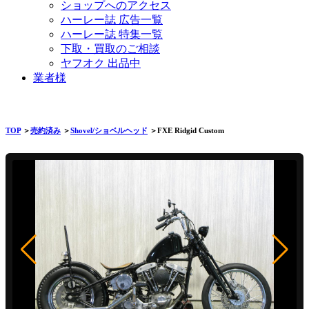
ショップへのアクセス
ハーレー誌 広告一覧
ハーレー誌 特集一覧
下取・買取のご相談
ヤフオク 出品中
業者様
TOP
＞
売約済み
＞
Shovel/ショベルヘッド
＞FXE Ridgid Custom