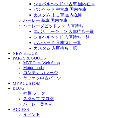
ショベルヘッド 中古車 国内在庫
パンヘッド 中古車 国内在庫
カスタム 中古車 国内在庫
ハーレー 新車 国内在庫
ハーレーダビッドソン 入庫待ち
エボリューション 入庫待ち一覧
ショベルヘッド 入庫待ち一覧
パンヘッド 入庫待ち一覧
カスタム 入庫待ち一覧
NEW STOCK
PARTS & GOODS
MYP Parts Web Shop
Motorimoda
コンテナ ガレージ
ヤフオク中古パーツ
MYP CUSTOM
BLOG
社長 ブログ
スタッフ ブログ
ハーレー奥さん
ACCESS
イベント