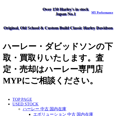
Over 150 Harley's in stock
MY Performance
Japan No.1
Original, Old School & Custom Build Classic Harley Davidson
ハーレー・ダビッドソンの下
取・買取りいたします。査
定・売却はハーレー専門店
MYPにご相談ください。
TOP PAGE
USED STOCK
ハーレー 中古 国内在庫
エボリューション 中古 国内在庫