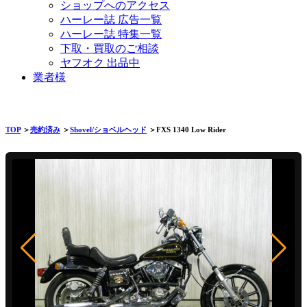
ショップへのアクセス
ハーレー誌 広告一覧
ハーレー誌 特集一覧
下取・買取のご相談
ヤフオク 出品中
業者様
TOP
＞
売約済み
＞
Shovel/ショベルヘッド
＞FXS 1340 Low Rider