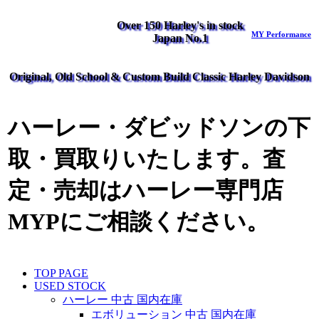
Over 150 Harley's in stock
MY Performance
Japan No.1
Original, Old School & Custom Build Classic Harley Davidson
ハーレー・ダビッドソンの下
取・買取りいたします。査
定・売却はハーレー専門店
MYPにご相談ください。
TOP PAGE
USED STOCK
ハーレー 中古 国内在庫
エボリューション 中古 国内在庫