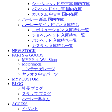
ショベルヘッド 中古車 国内在庫
パンヘッド 中古車 国内在庫
カスタム 中古車 国内在庫
ハーレー 新車 国内在庫
ハーレーダビッドソン 入庫待ち
エボリューション 入庫待ち一覧
ショベルヘッド 入庫待ち一覧
パンヘッド 入庫待ち一覧
カスタム 入庫待ち一覧
NEW STOCK
PARTS & GOODS
MYP Parts Web Shop
Motorimoda
コンテナ ガレージ
ヤフオク中古パーツ
MYP CUSTOM
BLOG
社長 ブログ
スタッフ ブログ
ハーレー奥さん
ACCESS
イベント