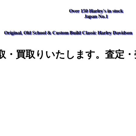
Over 150 Harley's in stock
Japan No.1
Original, Old School & Custom Build Classic Harley Davidson
取・買取りいたします。査定・