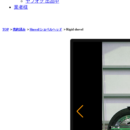
ヤフオク 出品中
業者様
TOP
＞
売約済み
＞
Shovel/ショベルヘッド
＞Rigid shovel