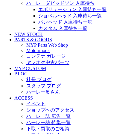
ハーレーダビッドソン 入庫待ち
エボリューション 入庫待ち一覧
ショベルヘッド 入庫待ち一覧
パンヘッド 入庫待ち一覧
カスタム 入庫待ち一覧
NEW STOCK
PARTS & GOODS
MYP Parts Web Shop
Motorimoda
コンテナ ガレージ
ヤフオク中古パーツ
MYP CUSTOM
BLOG
社長 ブログ
スタッフ ブログ
ハーレー奥さん
ACCESS
イベント
ショップへのアクセス
ハーレー誌 広告一覧
ハーレー誌 特集一覧
下取・買取のご相談