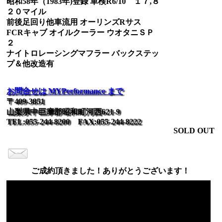
昭和58年（1983年)登録 車検R6/10 １７,８
２０マイル
前後足回り他車流用 オーリンズRサス
FCRキャブ オイルクーラー ウオタニＳＰ
２
ナイトロレーシングマフラー バックステッ
プ＆他改造有
お問合せは MYPerformance まで
〒409-3851
山梨県中巨摩郡昭和町河西621-9
TEL:055-244-8200 FAX:055-244-8222
SOLD OUT
ご成約頂きました！ありがとうございます！