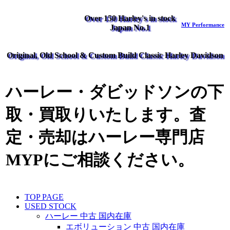
Over 150 Harley's in stock
MY Performance
Japan No.1
Original, Old School & Custom Build Classic Harley Davidson
ハーレー・ダビッドソンの下
取・買取りいたします。査
定・売却はハーレー専門店
MYPにご相談ください。
TOP PAGE
USED STOCK
ハーレー 中古 国内在庫
エボリューション 中古 国内在庫