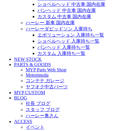
ショベルヘッド 中古車 国内在庫
パンヘッド 中古車 国内在庫
カスタム 中古車 国内在庫
ハーレー 新車 国内在庫
ハーレーダビッドソン 入庫待ち
エボリューション 入庫待ち一覧
ショベルヘッド 入庫待ち一覧
パンヘッド 入庫待ち一覧
カスタム 入庫待ち一覧
NEW STOCK
PARTS & GOODS
MYP Parts Web Shop
Motorimoda
コンテナ ガレージ
ヤフオク中古パーツ
MYP CUSTOM
BLOG
社長 ブログ
スタッフ ブログ
ハーレー奥さん
ACCESS
イベント