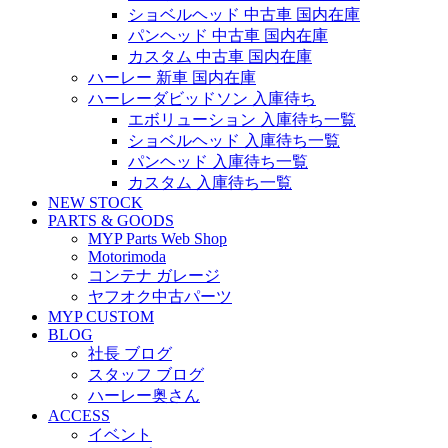
ショベルヘッド 中古車 国内在庫
パンヘッド 中古車 国内在庫
カスタム 中古車 国内在庫
ハーレー 新車 国内在庫
ハーレーダビッドソン 入庫待ち
エボリューション 入庫待ち一覧
ショベルヘッド 入庫待ち一覧
パンヘッド 入庫待ち一覧
カスタム 入庫待ち一覧
NEW STOCK
PARTS & GOODS
MYP Parts Web Shop
Motorimoda
コンテナ ガレージ
ヤフオク中古パーツ
MYP CUSTOM
BLOG
社長 ブログ
スタッフ ブログ
ハーレー奥さん
ACCESS
イベント