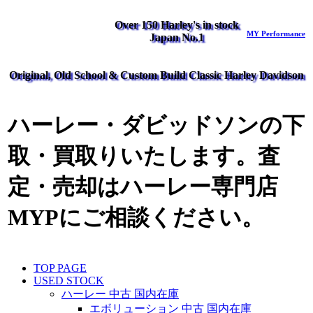
Over 150 Harley's in stock
MY Performance
Japan No.1
Original, Old School & Custom Build Classic Harley Davidson
ハーレー・ダビッドソンの下
取・買取りいたします。査
定・売却はハーレー専門店
MYPにご相談ください。
TOP PAGE
USED STOCK
ハーレー 中古 国内在庫
エボリューション 中古 国内在庫