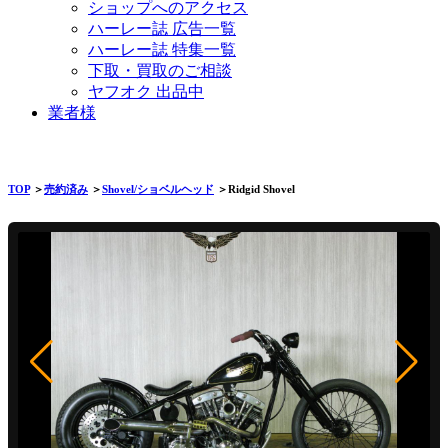
ショップへのアクセス
ハーレー誌 広告一覧
ハーレー誌 特集一覧
下取・買取のご相談
ヤフオク 出品中
業者様
TOP
＞
売約済み
＞
Shovel/ショベルヘッド
＞Ridgid Shovel