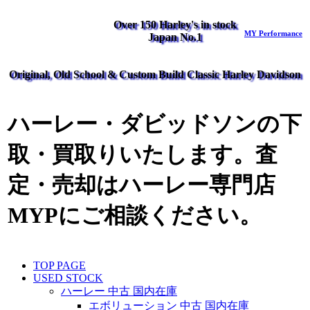
Over 150 Harley's in stock
MY Performance
Japan No.1
Original, Old School & Custom Build Classic Harley Davidson
ハーレー・ダビッドソンの下
取・買取りいたします。査
定・売却はハーレー専門店
MYPにご相談ください。
TOP PAGE
USED STOCK
ハーレー 中古 国内在庫
エボリューション 中古 国内在庫