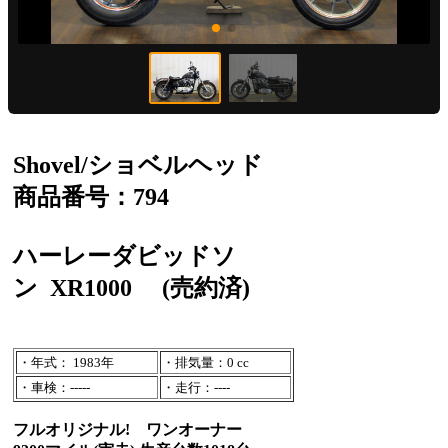
Shovel/ショベルヘッド
商品番号：794
ハーレーダビッドソ
ン
XR1000
(売約済)
・年式： 1983年
・排気量：0 cc
・車検：-----
・走行：----
フルオリジナル! ワンオーナー