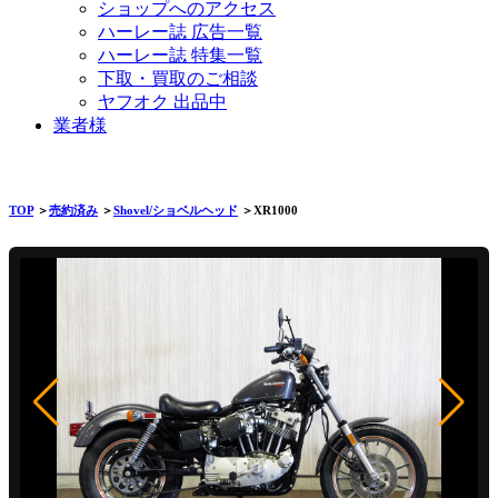
ショップへのアクセス
ハーレー誌 広告一覧
ハーレー誌 特集一覧
下取・買取のご相談
ヤフオク 出品中
業者様
TOP
＞
売約済み
＞
Shovel/ショベルヘッド
＞XR1000