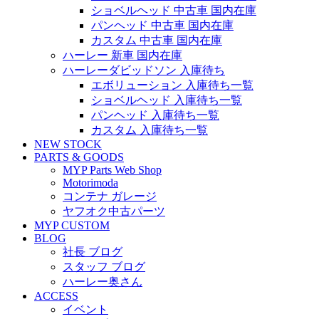
ショベルヘッド 中古車 国内在庫
パンヘッド 中古車 国内在庫
カスタム 中古車 国内在庫
ハーレー 新車 国内在庫
ハーレーダビッドソン 入庫待ち
エボリューション 入庫待ち一覧
ショベルヘッド 入庫待ち一覧
パンヘッド 入庫待ち一覧
カスタム 入庫待ち一覧
NEW STOCK
PARTS & GOODS
MYP Parts Web Shop
Motorimoda
コンテナ ガレージ
ヤフオク中古パーツ
MYP CUSTOM
BLOG
社長 ブログ
スタッフ ブログ
ハーレー奥さん
ACCESS
イベント