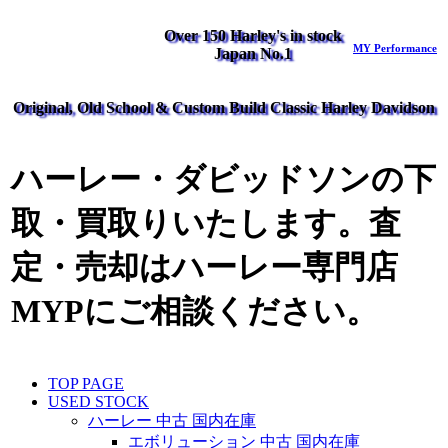
Over 150 Harley's in stock
MY Performance
Japan No.1
Original, Old School & Custom Build Classic Harley Davidson
ハーレー・ダビッドソンの下
取・買取りいたします。査
定・売却はハーレー専門店
MYPにご相談ください。
TOP PAGE
USED STOCK
ハーレー 中古 国内在庫
エボリューション 中古 国内在庫