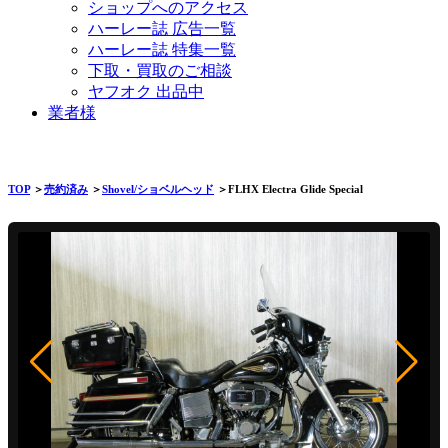
ショップへのアクセス
ハーレー誌 広告一覧
ハーレー誌 特集一覧
下取・買取のご相談
ヤフオク 出品中
業者様
TOP
＞
売約済み
＞
Shovel/ショベルヘッド
＞FLHX Electra Glide Special