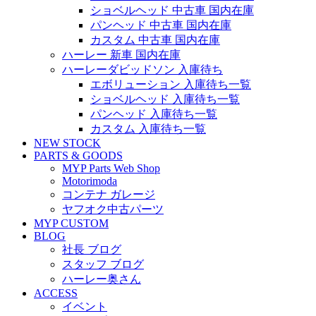
ショベルヘッド 中古車 国内在庫
パンヘッド 中古車 国内在庫
カスタム 中古車 国内在庫
ハーレー 新車 国内在庫
ハーレーダビッドソン 入庫待ち
エボリューション 入庫待ち一覧
ショベルヘッド 入庫待ち一覧
パンヘッド 入庫待ち一覧
カスタム 入庫待ち一覧
NEW STOCK
PARTS & GOODS
MYP Parts Web Shop
Motorimoda
コンテナ ガレージ
ヤフオク中古パーツ
MYP CUSTOM
BLOG
社長 ブログ
スタッフ ブログ
ハーレー奥さん
ACCESS
イベント