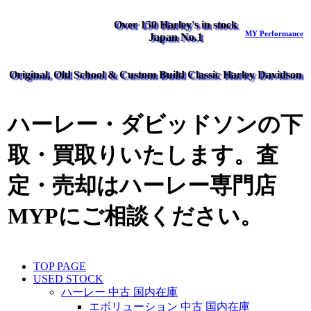
Over 150 Harley's in stock
MY Performance
Japan No.1
Original, Old School & Custom Build Classic Harley Davidson
ハーレー・ダビッドソンの下
取・買取りいたします。査
定・売却はハーレー専門店
MYPにご相談ください。
TOP PAGE
USED STOCK
ハーレー 中古 国内在庫
エボリューション 中古 国内在庫