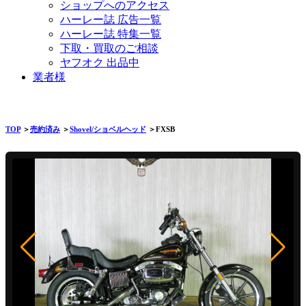
ショップへのアクセス
ハーレー誌 広告一覧
ハーレー誌 特集一覧
下取・買取のご相談
ヤフオク 出品中
業者様
TOP
＞
売約済み
＞
Shovel/ショベルヘッド
＞FXSB