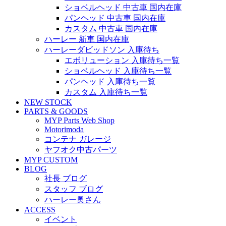
ショベルヘッド 中古車 国内在庫
パンヘッド 中古車 国内在庫
カスタム 中古車 国内在庫
ハーレー 新車 国内在庫
ハーレーダビッドソン 入庫待ち
エボリューション 入庫待ち一覧
ショベルヘッド 入庫待ち一覧
パンヘッド 入庫待ち一覧
カスタム 入庫待ち一覧
NEW STOCK
PARTS & GOODS
MYP Parts Web Shop
Motorimoda
コンテナ ガレージ
ヤフオク中古パーツ
MYP CUSTOM
BLOG
社長 ブログ
スタッフ ブログ
ハーレー奥さん
ACCESS
イベント