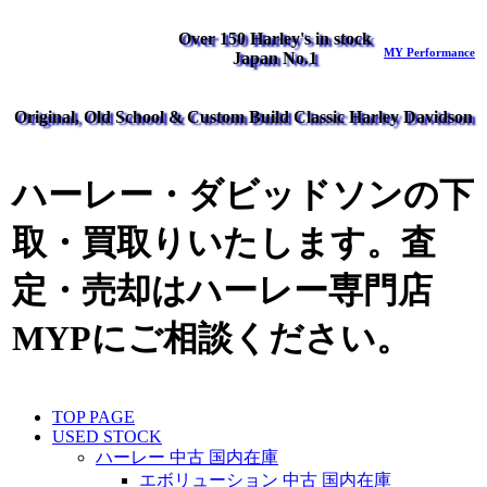
Over 150 Harley's in stock
MY Performance
Japan No.1
Original, Old School & Custom Build Classic Harley Davidson
ハーレー・ダビッドソンの下
取・買取りいたします。査
定・売却はハーレー専門店
MYPにご相談ください。
TOP PAGE
USED STOCK
ハーレー 中古 国内在庫
エボリューション 中古 国内在庫