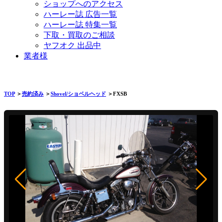
ショップへのアクセス
ハーレー誌 広告一覧
ハーレー誌 特集一覧
下取・買取のご相談
ヤフオク 出品中
業者様
TOP
＞
売約済み
＞
Shovel/ショベルヘッド
＞FXSB