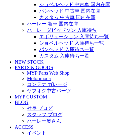
ショベルヘッド 中古車 国内在庫
パンヘッド 中古車 国内在庫
カスタム 中古車 国内在庫
ハーレー 新車 国内在庫
ハーレーダビッドソン 入庫待ち
エボリューション 入庫待ち一覧
ショベルヘッド 入庫待ち一覧
パンヘッド 入庫待ち一覧
カスタム 入庫待ち一覧
NEW STOCK
PARTS & GOODS
MYP Parts Web Shop
Motorimoda
コンテナ ガレージ
ヤフオク中古パーツ
MYP CUSTOM
BLOG
社長 ブログ
スタッフ ブログ
ハーレー奥さん
ACCESS
イベント