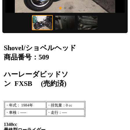
Shovel/ショベルヘッド
商品番号：509
ハーレーダビッドソ
ン
FXSB
(売約済)
・年式： 1984年
・排気量：0 cc
・車検：-----
・走行：----
1340cc
最終型ローライダー