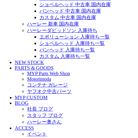
ショベルヘッド 中古車 国内在庫
パンヘッド 中古車 国内在庫
カスタム 中古車 国内在庫
ハーレー 新車 国内在庫
ハーレーダビッドソン 入庫待ち
エボリューション 入庫待ち一覧
ショベルヘッド 入庫待ち一覧
パンヘッド 入庫待ち一覧
カスタム 入庫待ち一覧
NEW STOCK
PARTS & GOODS
MYP Parts Web Shop
Motorimoda
コンテナ ガレージ
ヤフオク中古パーツ
MYP CUSTOM
BLOG
社長 ブログ
スタッフ ブログ
ハーレー奥さん
ACCESS
イベント