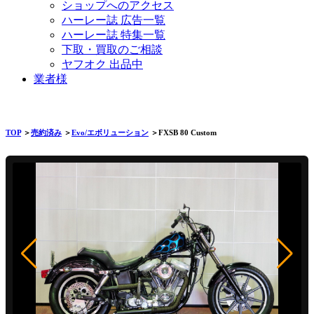
ショップへのアクセス
ハーレー誌 広告一覧
ハーレー誌 特集一覧
下取・買取のご相談
ヤフオク 出品中
業者様
TOP
＞
売約済み
＞
Evo/エボリューション
＞FXSB 80 Custom