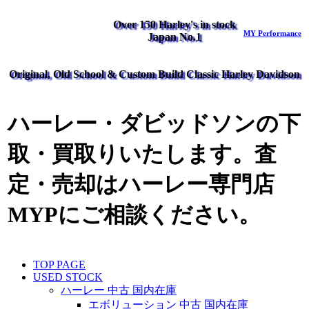
Over 150 Harley's in stock
MY Performance
Japan No.1
Original, Old School & Custom Build Classic Harley Davidson
ハーレー・ダビッドソンの下
取・買取りいたします。査
定・売却はハーレー専門店
MYPにご相談ください。
TOP PAGE
USED STOCK
ハーレー 中古 国内在庫
エボリューション 中古 国内在庫