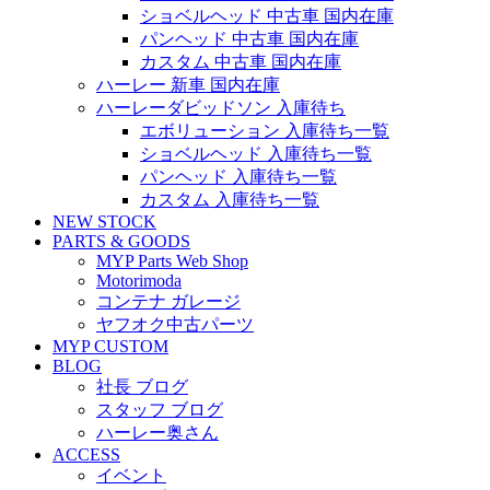
ショベルヘッド 中古車 国内在庫
パンヘッド 中古車 国内在庫
カスタム 中古車 国内在庫
ハーレー 新車 国内在庫
ハーレーダビッドソン 入庫待ち
エボリューション 入庫待ち一覧
ショベルヘッド 入庫待ち一覧
パンヘッド 入庫待ち一覧
カスタム 入庫待ち一覧
NEW STOCK
PARTS & GOODS
MYP Parts Web Shop
Motorimoda
コンテナ ガレージ
ヤフオク中古パーツ
MYP CUSTOM
BLOG
社長 ブログ
スタッフ ブログ
ハーレー奥さん
ACCESS
イベント