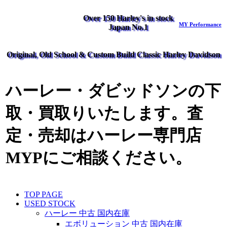
Over 150 Harley's in stock
MY Performance
Japan No.1
Original, Old School & Custom Build Classic Harley Davidson
ハーレー・ダビッドソンの下
取・買取りいたします。査
定・売却はハーレー専門店
MYPにご相談ください。
TOP PAGE
USED STOCK
ハーレー 中古 国内在庫
エボリューション 中古 国内在庫