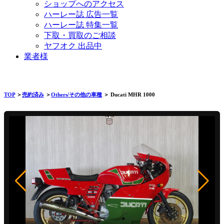
ショップへのアクセス
ハーレー誌 広告一覧
ハーレー誌 特集一覧
下取・買取のご相談
ヤフオク 出品中
業者様
TOP
＞
売約済み
＞
Others/その他の車種
＞ Ducati MHR 1000