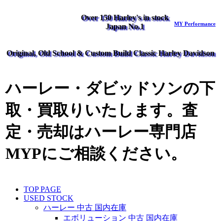
Over 150 Harley's in stock
MY Performance
Japan No.1
Original, Old School & Custom Build Classic Harley Davidson
ハーレー・ダビッドソンの下
取・買取りいたします。査
定・売却はハーレー専門店
MYPにご相談ください。
TOP PAGE
USED STOCK
ハーレー 中古 国内在庫
エボリューション 中古 国内在庫