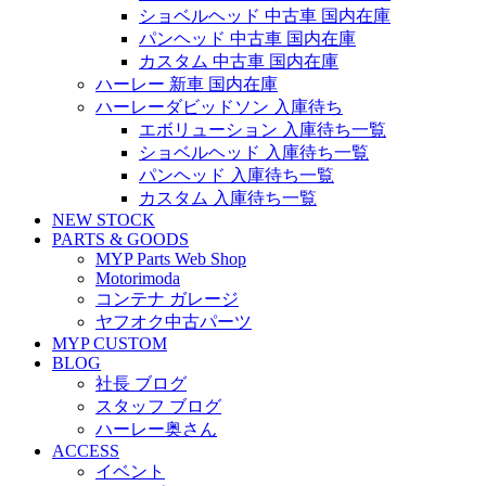
ショベルヘッド 中古車 国内在庫
パンヘッド 中古車 国内在庫
カスタム 中古車 国内在庫
ハーレー 新車 国内在庫
ハーレーダビッドソン 入庫待ち
エボリューション 入庫待ち一覧
ショベルヘッド 入庫待ち一覧
パンヘッド 入庫待ち一覧
カスタム 入庫待ち一覧
NEW STOCK
PARTS & GOODS
MYP Parts Web Shop
Motorimoda
コンテナ ガレージ
ヤフオク中古パーツ
MYP CUSTOM
BLOG
社長 ブログ
スタッフ ブログ
ハーレー奥さん
ACCESS
イベント