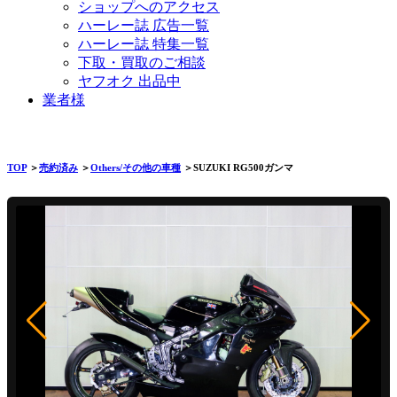
ショップへのアクセス
ハーレー誌 広告一覧
ハーレー誌 特集一覧
下取・買取のご相談
ヤフオク 出品中
業者様
TOP
＞
売約済み
＞
Others/その他の車種
＞SUZUKI RG500ガンマ