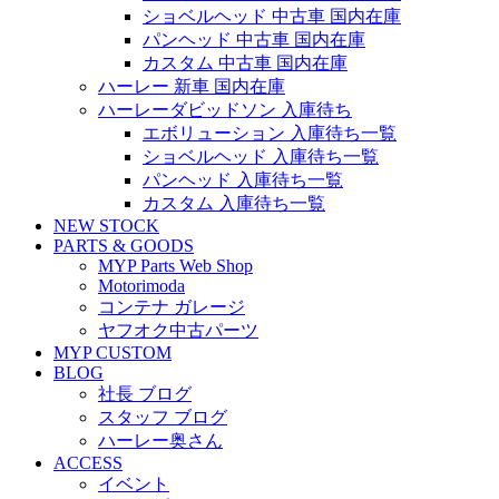
ショベルヘッド 中古車 国内在庫
パンヘッド 中古車 国内在庫
カスタム 中古車 国内在庫
ハーレー 新車 国内在庫
ハーレーダビッドソン 入庫待ち
エボリューション 入庫待ち一覧
ショベルヘッド 入庫待ち一覧
パンヘッド 入庫待ち一覧
カスタム 入庫待ち一覧
NEW STOCK
PARTS & GOODS
MYP Parts Web Shop
Motorimoda
コンテナ ガレージ
ヤフオク中古パーツ
MYP CUSTOM
BLOG
社長 ブログ
スタッフ ブログ
ハーレー奥さん
ACCESS
イベント