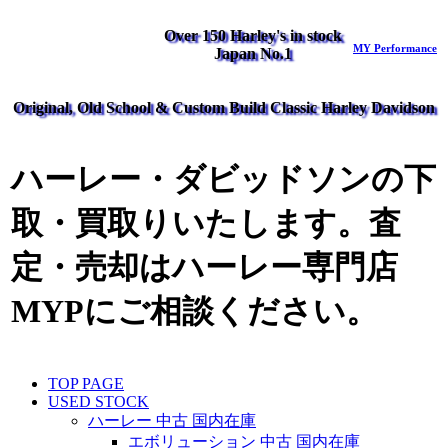
Over 150 Harley's in stock
MY Performance
Japan No.1
Original, Old School & Custom Build Classic Harley Davidson
ハーレー・ダビッドソンの下
取・買取りいたします。査
定・売却はハーレー専門店
MYPにご相談ください。
TOP PAGE
USED STOCK
ハーレー 中古 国内在庫
エボリューション 中古 国内在庫