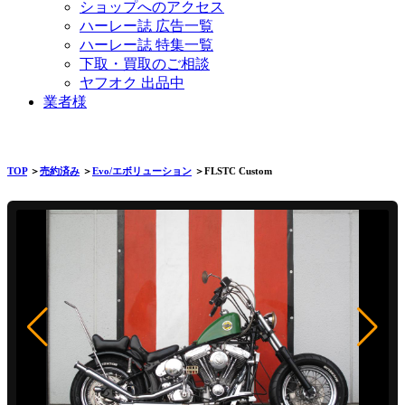
ショップへのアクセス
ハーレー誌 広告一覧
ハーレー誌 特集一覧
下取・買取のご相談
ヤフオク 出品中
業者様
TOP
＞
売約済み
＞
Evo/エボリューション
＞FLSTC Custom