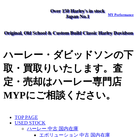
Over 150 Harley's in stock
MY Performance
Japan No.1
Original, Old School & Custom Build Classic Harley Davidson
ハーレー・ダビッドソンの下
取・買取りいたします。査
定・売却はハーレー専門店
MYPにご相談ください。
TOP PAGE
USED STOCK
ハーレー 中古 国内在庫
エボリューション 中古 国内在庫