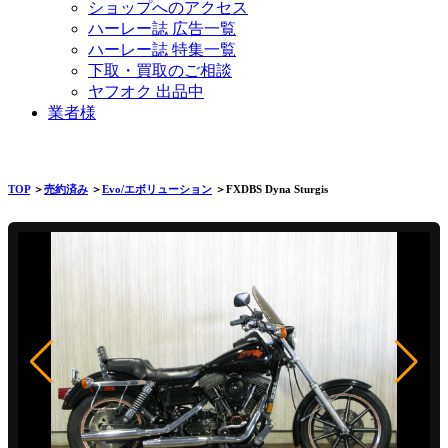
ショップへのアクセス
ハーレー誌 広告一覧
ハーレー誌 特集一覧
下取・買取のご相談
ヤフオク 出品中
業者様
TOP
＞
売約済み
＞
Evo/エボリューション
＞FXDBS Dyna Sturgis