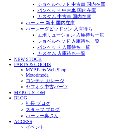
ショベルヘッド 中古車 国内在庫
パンヘッド 中古車 国内在庫
カスタム 中古車 国内在庫
ハーレー 新車 国内在庫
ハーレーダビッドソン 入庫待ち
エボリューション 入庫待ち一覧
ショベルヘッド 入庫待ち一覧
パンヘッド 入庫待ち一覧
カスタム 入庫待ち一覧
NEW STOCK
PARTS & GOODS
MYP Parts Web Shop
Motorimoda
コンテナ ガレージ
ヤフオク中古パーツ
MYP CUSTOM
BLOG
社長 ブログ
スタッフ ブログ
ハーレー奥さん
ACCESS
イベント