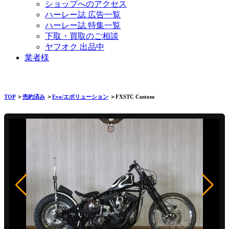
ショップへのアクセス
ハーレー誌 広告一覧
ハーレー誌 特集一覧
下取・買取のご相談
ヤフオク 出品中
業者様
TOP
＞
売約済み
＞
Evo/エボリューション
＞FXSTC Custom