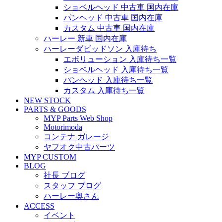
ショベルヘッド 中古車 国内在庫
パンヘッド 中古車 国内在庫
カスタム 中古車 国内在庫
ハーレー 新車 国内在庫
ハーレーダビッドソン 入庫待ち
エボリューション 入庫待ち一覧
ショベルヘッド 入庫待ち一覧
パンヘッド 入庫待ち一覧
カスタム 入庫待ち一覧
NEW STOCK
PARTS & GOODS
MYP Parts Web Shop
Motorimoda
コンテナ ガレージ
ヤフオク中古パーツ
MYP CUSTOM
BLOG
社長 ブログ
スタッフ ブログ
ハーレー奥さん
ACCESS
イベント