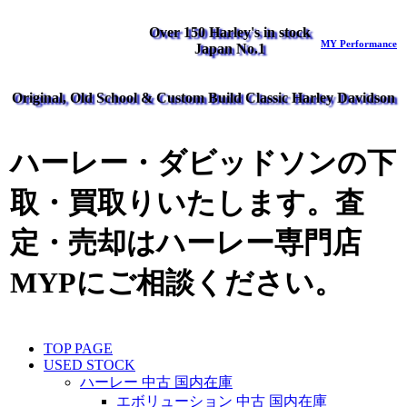
Over 150 Harley's in stock
MY Performance
Japan No.1
Original, Old School & Custom Build Classic Harley Davidson
ハーレー・ダビッドソンの下
取・買取りいたします。査
定・売却はハーレー専門店
MYPにご相談ください。
TOP PAGE
USED STOCK
ハーレー 中古 国内在庫
エボリューション 中古 国内在庫