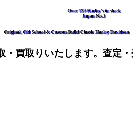
Over 150 Harley's in stock
Japan No.1
Original, Old School & Custom Build Classic Harley Davidson
取・買取りいたします。査定・