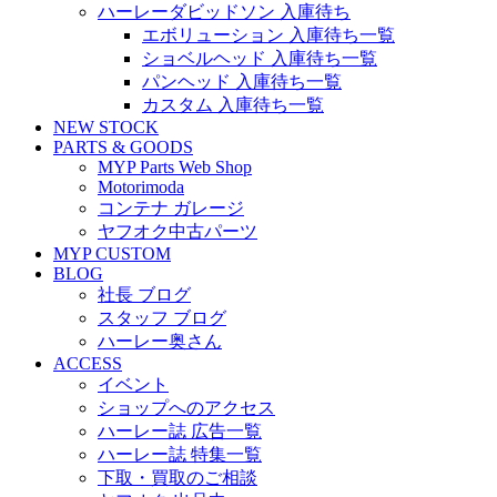
ハーレーダビッドソン 入庫待ち
エボリューション 入庫待ち一覧
ショベルヘッド 入庫待ち一覧
パンヘッド 入庫待ち一覧
カスタム 入庫待ち一覧
NEW STOCK
PARTS & GOODS
MYP Parts Web Shop
Motorimoda
コンテナ ガレージ
ヤフオク中古パーツ
MYP CUSTOM
BLOG
社長 ブログ
スタッフ ブログ
ハーレー奥さん
ACCESS
イベント
ショップへのアクセス
ハーレー誌 広告一覧
ハーレー誌 特集一覧
下取・買取のご相談