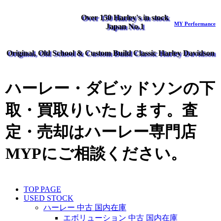
Over 150 Harley's in stock
MY Performance
Japan No.1
Original, Old School & Custom Build Classic Harley Davidson
ハーレー・ダビッドソンの下
取・買取りいたします。査
定・売却はハーレー専門店
MYPにご相談ください。
TOP PAGE
USED STOCK
ハーレー 中古 国内在庫
エボリューション 中古 国内在庫