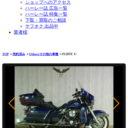
ショップへのアクセス
ハーレー誌 広告一覧
ハーレー誌 特集一覧
下取・買取のご相談
ヤフオク 出品中
業者様
TOP
＞
売約済み
＞
Others/その他の車種
＞FLHTC U