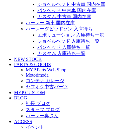
ショベルヘッド 中古車 国内在庫
パンヘッド 中古車 国内在庫
カスタム 中古車 国内在庫
ハーレー 新車 国内在庫
ハーレーダビッドソン 入庫待ち
エボリューション 入庫待ち一覧
ショベルヘッド 入庫待ち一覧
パンヘッド 入庫待ち一覧
カスタム 入庫待ち一覧
NEW STOCK
PARTS & GOODS
MYP Parts Web Shop
Motorimoda
コンテナ ガレージ
ヤフオク中古パーツ
MYP CUSTOM
BLOG
社長 ブログ
スタッフ ブログ
ハーレー奥さん
ACCESS
イベント