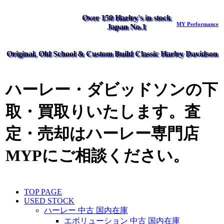
Over 150 Harley's in stock
MY Performance
Japan No.1
Original, Old School & Custom Build Classic Harley Davidson
ハーレー・ダビッドソンの下
取・買取りいたします。査
定・売却はハーレー専門店
MYPにご相談ください。
TOP PAGE
USED STOCK
ハーレー 中古 国内在庫
エボリューション 中古 国内在庫