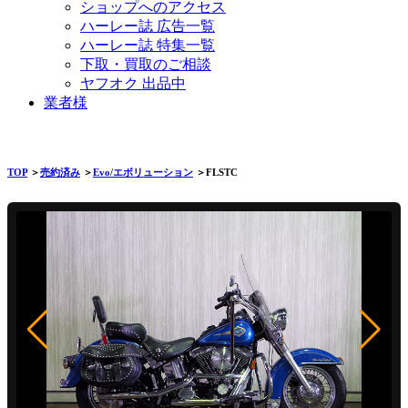
ショップへのアクセス
ハーレー誌 広告一覧
ハーレー誌 特集一覧
下取・買取のご相談
ヤフオク 出品中
業者様
TOP
＞
売約済み
＞
Evo/エボリューション
＞FLSTC