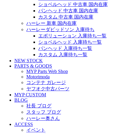
ショベルヘッド 中古車 国内在庫
パンヘッド 中古車 国内在庫
カスタム 中古車 国内在庫
ハーレー 新車 国内在庫
ハーレーダビッドソン 入庫待ち
エボリューション 入庫待ち一覧
ショベルヘッド 入庫待ち一覧
パンヘッド 入庫待ち一覧
カスタム 入庫待ち一覧
NEW STOCK
PARTS & GOODS
MYP Parts Web Shop
Motorimoda
コンテナ ガレージ
ヤフオク中古パーツ
MYP CUSTOM
BLOG
社長 ブログ
スタッフ ブログ
ハーレー奥さん
ACCESS
イベント