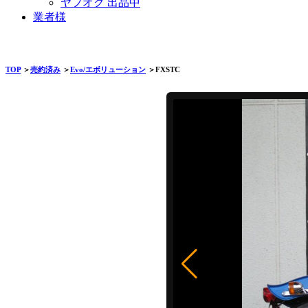
ヤフオク 出品中
業者様
TOP
＞
売約済み
＞
Evo/エボリューション
＞FXSTC