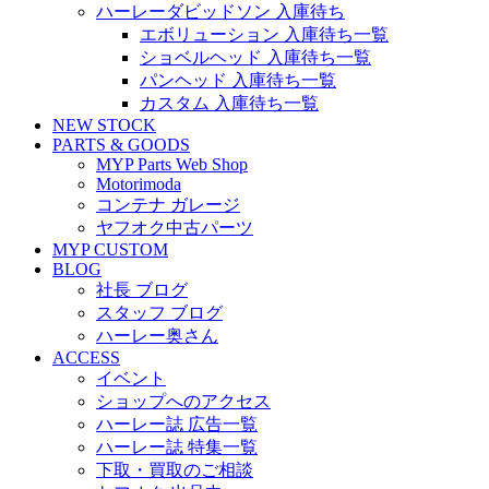
ハーレーダビッドソン 入庫待ち
エボリューション 入庫待ち一覧
ショベルヘッド 入庫待ち一覧
パンヘッド 入庫待ち一覧
カスタム 入庫待ち一覧
NEW STOCK
PARTS & GOODS
MYP Parts Web Shop
Motorimoda
コンテナ ガレージ
ヤフオク中古パーツ
MYP CUSTOM
BLOG
社長 ブログ
スタッフ ブログ
ハーレー奥さん
ACCESS
イベント
ショップへのアクセス
ハーレー誌 広告一覧
ハーレー誌 特集一覧
下取・買取のご相談