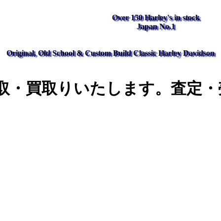
Over 150 Harley's in stock
Japan No.1
Original, Old School & Custom Build Classic Harley Davidson
取・買取りいたします。査定・