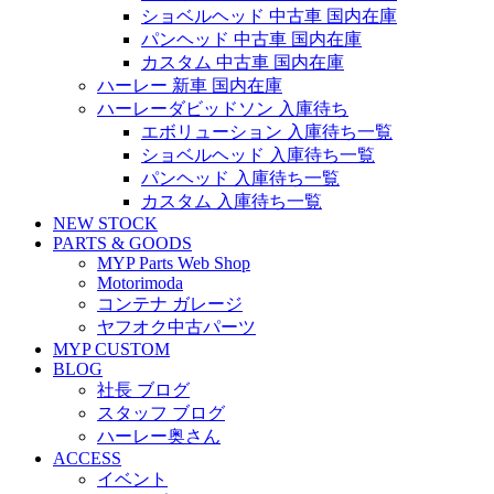
ショベルヘッド 中古車 国内在庫
パンヘッド 中古車 国内在庫
カスタム 中古車 国内在庫
ハーレー 新車 国内在庫
ハーレーダビッドソン 入庫待ち
エボリューション 入庫待ち一覧
ショベルヘッド 入庫待ち一覧
パンヘッド 入庫待ち一覧
カスタム 入庫待ち一覧
NEW STOCK
PARTS & GOODS
MYP Parts Web Shop
Motorimoda
コンテナ ガレージ
ヤフオク中古パーツ
MYP CUSTOM
BLOG
社長 ブログ
スタッフ ブログ
ハーレー奥さん
ACCESS
イベント