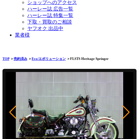
ショップへのアクセス
ハーレー誌 広告一覧
ハーレー誌 特集一覧
下取・買取のご相談
ヤフオク 出品中
業者様
TOP
＞
売約済み
＞
Evo/エボリューション
＞FLSTS Heritage Springer