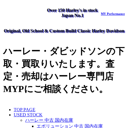
Over 150 Harley's in stock
MY Performance
Japan No.1
Original, Old School & Custom Build Classic Harley Davidson
ハーレー・ダビッドソンの下
取・買取りいたします。査
定・売却はハーレー専門店
MYPにご相談ください。
TOP PAGE
USED STOCK
ハーレー 中古 国内在庫
エボリューション 中古 国内在庫