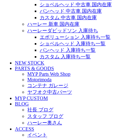
ショベルヘッド 中古車 国内在庫
パンヘッド 中古車 国内在庫
カスタム 中古車 国内在庫
ハーレー 新車 国内在庫
ハーレーダビッドソン 入庫待ち
エボリューション 入庫待ち一覧
ショベルヘッド 入庫待ち一覧
パンヘッド 入庫待ち一覧
カスタム 入庫待ち一覧
NEW STOCK
PARTS & GOODS
MYP Parts Web Shop
Motorimoda
コンテナ ガレージ
ヤフオク中古パーツ
MYP CUSTOM
BLOG
社長 ブログ
スタッフ ブログ
ハーレー奥さん
ACCESS
イベント