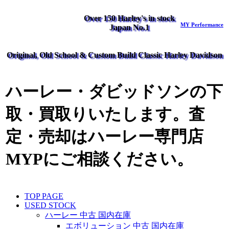
Over 150 Harley's in stock
MY Performance
Japan No.1
Original, Old School & Custom Build Classic Harley Davidson
ハーレー・ダビッドソンの下
取・買取りいたします。査
定・売却はハーレー専門店
MYPにご相談ください。
TOP PAGE
USED STOCK
ハーレー 中古 国内在庫
エボリューション 中古 国内在庫