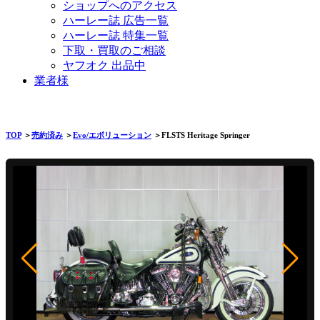
ショップへのアクセス
ハーレー誌 広告一覧
ハーレー誌 特集一覧
下取・買取のご相談
ヤフオク 出品中
業者様
TOP
＞
売約済み
＞
Evo/エボリューション
＞FLSTS Heritage Springer