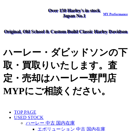
Over 150 Harley's in stock
MY Performance
Japan No.1
Original, Old School & Custom Build Classic Harley Davidson
ハーレー・ダビッドソンの下
取・買取りいたします。査
定・売却はハーレー専門店
MYPにご相談ください。
TOP PAGE
USED STOCK
ハーレー 中古 国内在庫
エボリューション 中古 国内在庫