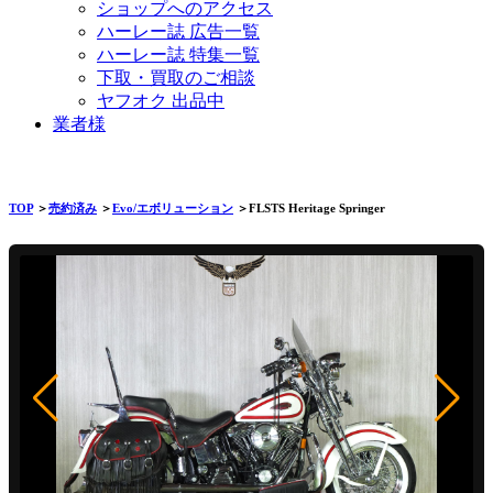
ショップへのアクセス
ハーレー誌 広告一覧
ハーレー誌 特集一覧
下取・買取のご相談
ヤフオク 出品中
業者様
TOP
＞
売約済み
＞
Evo/エボリューション
＞FLSTS Heritage Springer