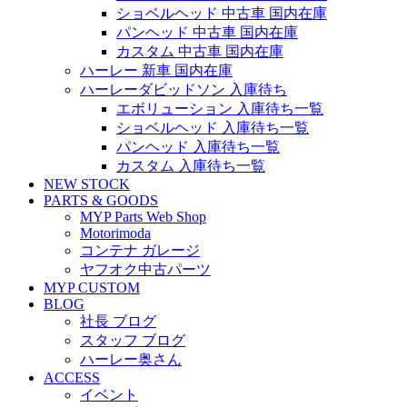
ショベルヘッド 中古車 国内在庫
パンヘッド 中古車 国内在庫
カスタム 中古車 国内在庫
ハーレー 新車 国内在庫
ハーレーダビッドソン 入庫待ち
エボリューション 入庫待ち一覧
ショベルヘッド 入庫待ち一覧
パンヘッド 入庫待ち一覧
カスタム 入庫待ち一覧
NEW STOCK
PARTS & GOODS
MYP Parts Web Shop
Motorimoda
コンテナ ガレージ
ヤフオク中古パーツ
MYP CUSTOM
BLOG
社長 ブログ
スタッフ ブログ
ハーレー奥さん
ACCESS
イベント