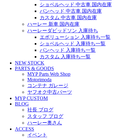
ショベルヘッド 中古車 国内在庫
パンヘッド 中古車 国内在庫
カスタム 中古車 国内在庫
ハーレー 新車 国内在庫
ハーレーダビッドソン 入庫待ち
エボリューション 入庫待ち一覧
ショベルヘッド 入庫待ち一覧
パンヘッド 入庫待ち一覧
カスタム 入庫待ち一覧
NEW STOCK
PARTS & GOODS
MYP Parts Web Shop
Motorimoda
コンテナ ガレージ
ヤフオク中古パーツ
MYP CUSTOM
BLOG
社長 ブログ
スタッフ ブログ
ハーレー奥さん
ACCESS
イベント