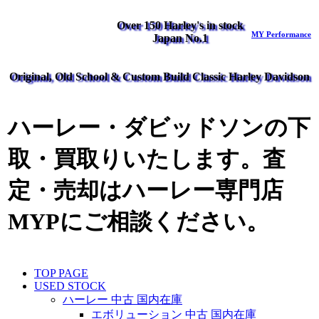
Over 150 Harley's in stock
MY Performance
Japan No.1
Original, Old School & Custom Build Classic Harley Davidson
ハーレー・ダビッドソンの下
取・買取りいたします。査
定・売却はハーレー専門店
MYPにご相談ください。
TOP PAGE
USED STOCK
ハーレー 中古 国内在庫
エボリューション 中古 国内在庫