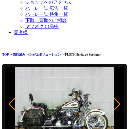
ショップへのアクセス
ハーレー誌 広告一覧
ハーレー誌 特集一覧
下取・買取のご相談
ヤフオク 出品中
業者様
TOP
＞
売約済み
＞
Evo/エボリューション
＞FLSTS Heritage Springer