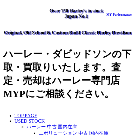
Over 150 Harley's in stock
MY Performance
Japan No.1
Original, Old School & Custom Build Classic Harley Davidson
ハーレー・ダビッドソンの下
取・買取りいたします。査
定・売却はハーレー専門店
MYPにご相談ください。
TOP PAGE
USED STOCK
ハーレー 中古 国内在庫
エボリューション 中古 国内在庫