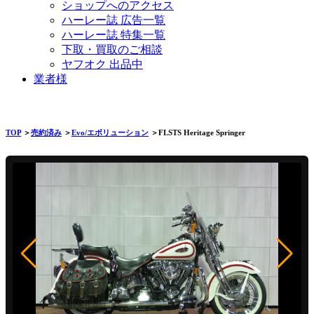
ショップへのアクセス
ハーレー誌 広告一覧
ハーレー誌 特集一覧
下取・買取のご相談
ヤフオク 出品中
業者様
TOP
＞
売約済み
＞
Evo/エボリューション
＞FLSTS Heritage Springer