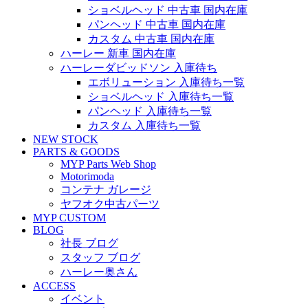
ショベルヘッド 中古車 国内在庫
パンヘッド 中古車 国内在庫
カスタム 中古車 国内在庫
ハーレー 新車 国内在庫
ハーレーダビッドソン 入庫待ち
エボリューション 入庫待ち一覧
ショベルヘッド 入庫待ち一覧
パンヘッド 入庫待ち一覧
カスタム 入庫待ち一覧
NEW STOCK
PARTS & GOODS
MYP Parts Web Shop
Motorimoda
コンテナ ガレージ
ヤフオク中古パーツ
MYP CUSTOM
BLOG
社長 ブログ
スタッフ ブログ
ハーレー奥さん
ACCESS
イベント