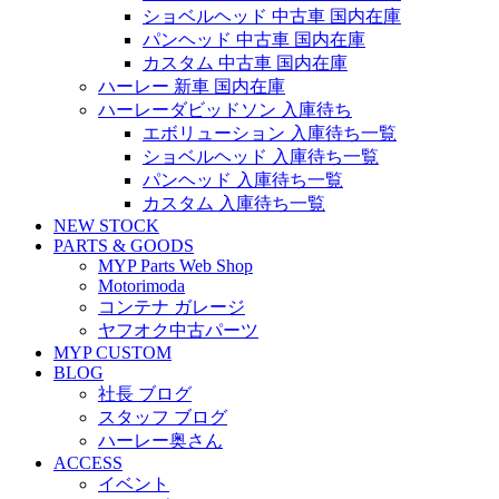
ショベルヘッド 中古車 国内在庫
パンヘッド 中古車 国内在庫
カスタム 中古車 国内在庫
ハーレー 新車 国内在庫
ハーレーダビッドソン 入庫待ち
エボリューション 入庫待ち一覧
ショベルヘッド 入庫待ち一覧
パンヘッド 入庫待ち一覧
カスタム 入庫待ち一覧
NEW STOCK
PARTS & GOODS
MYP Parts Web Shop
Motorimoda
コンテナ ガレージ
ヤフオク中古パーツ
MYP CUSTOM
BLOG
社長 ブログ
スタッフ ブログ
ハーレー奥さん
ACCESS
イベント