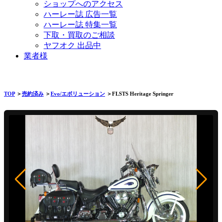
ショップへのアクセス
ハーレー誌 広告一覧
ハーレー誌 特集一覧
下取・買取のご相談
ヤフオク 出品中
業者様
TOP
＞
売約済み
＞
Evo/エボリューション
＞FLSTS Heritage Springer