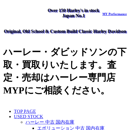
Over 150 Harley's in stock
MY Performance
Japan No.1
Original, Old School & Custom Build Classic Harley Davidson
ハーレー・ダビッドソンの下
取・買取りいたします。査
定・売却はハーレー専門店
MYPにご相談ください。
TOP PAGE
USED STOCK
ハーレー 中古 国内在庫
エボリューション 中古 国内在庫