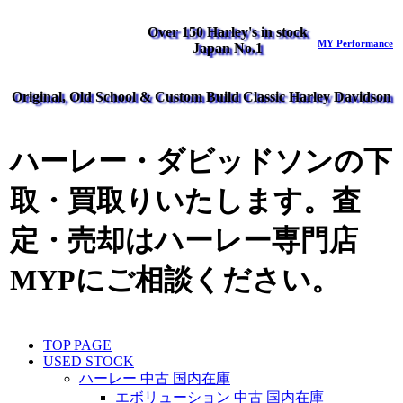
Over 150 Harley's in stock
MY Performance
Japan No.1
Original, Old School & Custom Build Classic Harley Davidson
ハーレー・ダビッドソンの下
取・買取りいたします。査
定・売却はハーレー専門店
MYPにご相談ください。
TOP PAGE
USED STOCK
ハーレー 中古 国内在庫
エボリューション 中古 国内在庫