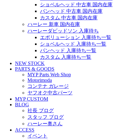
ショベルヘッド 中古車 国内在庫
パンヘッド 中古車 国内在庫
カスタム 中古車 国内在庫
ハーレー 新車 国内在庫
ハーレーダビッドソン 入庫待ち
エボリューション 入庫待ち一覧
ショベルヘッド 入庫待ち一覧
パンヘッド 入庫待ち一覧
カスタム 入庫待ち一覧
NEW STOCK
PARTS & GOODS
MYP Parts Web Shop
Motorimoda
コンテナ ガレージ
ヤフオク中古パーツ
MYP CUSTOM
BLOG
社長 ブログ
スタッフ ブログ
ハーレー奥さん
ACCESS
イベント