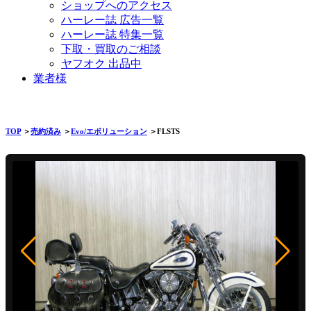
ショップへのアクセス
ハーレー誌 広告一覧
ハーレー誌 特集一覧
下取・買取のご相談
ヤフオク 出品中
業者様
TOP
＞
売約済み
＞
Evo/エボリューション
＞FLSTS